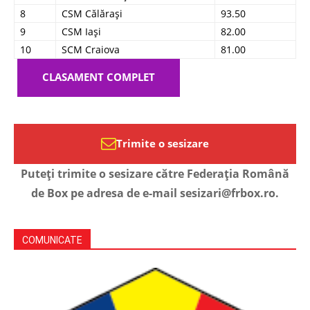
8
CSM Călărași
93.50
9
CSM Iași
82.00
10
SCM Craiova
81.00
CLASAMENT COMPLET
Trimite o sesizare
Puteți trimite o sesizare către Federația Română
de Box pe adresa de e-mail sesizari@frbox.ro.
COMUNICATE