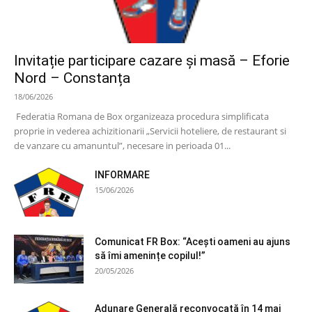
Invitație participare cazare și masă – Eforie
Nord – Constanța
18/06/2026
Federatia Romana de Box organizeaza procedura simplificata
proprie in vederea achizitionarii „Servicii hoteliere, de restaurant si
de vanzare cu amanuntul”, necesare in perioada 01...
INFORMARE
15/06/2026
Comunicat FR Box: “Acești oameni au ajuns
să îmi amenințe copilul!”
20/05/2026
Adunare Generală reconvocată în 14 mai