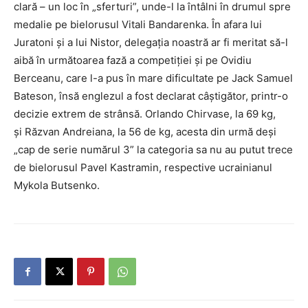
clară – un loc în „sferturi”, unde-l la întâlni în drumul spre
medalie pe bielorusul Vitali Bandarenka. În afara lui
Juratoni şi a lui Nistor, delegaţia noastră ar fi meritat să-l
aibă în următoarea fază a competiţiei şi pe Ovidiu
Berceanu, care l-a pus în mare dificultate pe Jack Samuel
Bateson, însă englezul a fost declarat câştigător, printr-o
decizie extrem de strânsă. Orlando Chirvase, la 69 kg,
şi Răzvan Andreiana, la 56 de kg, acesta din urmă deşi
„cap de serie numărul 3” la categoria sa nu au putut trece
de bielorusul Pavel Kastramin, respective ucrainianul
Mykola Butsenko.