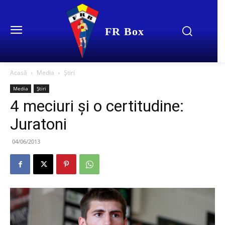
FR Box
Acasă
Media
Știri
Media
Știri
4 meciuri şi o certitudine:
Juratoni
04/06/2013