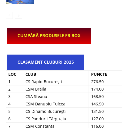
CUMPĂRĂ PRODUSELE FR BOX
CLASAMENT CLUBURI 2025
LOC
CLUB
PUNCTE
1
CS Rapid București
276.50
2
CSM Brăila
174.00
3
CSA Steaua
168.50
4
CSM Danubiu Tulcea
146.50
5
CS Dinamo București
131.50
6
CS Pandurii Târgu-Jiu
127.00
7
CSM Constanța
116.00