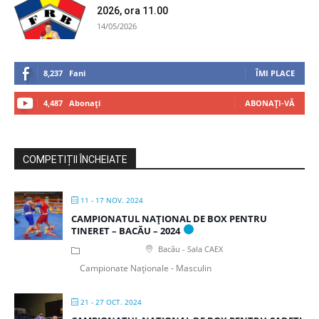
2026, ora 11.00
14/05/2026
8,237
Fani
ÎMI PLACE
4,487
Abonați
ABONAȚI-VĂ
COMPETIȚII ÎNCHEIATE
11 - 17 NOV. 2024
CAMPIONATUL NAȚIONAL DE BOX PENTRU
TINERET – BACĂU – 2024
Bacău - Sala CAEX
Campionate Naționale - Masculin
21 - 27 OCT. 2024