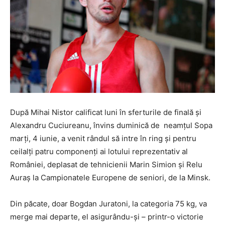
După Mihai Nistor calificat luni în sferturile de finală şi
Alexandru Cuciureanu, învins duminică de neamţul Sopa
marţi, 4 iunie, a venit rândul să intre în ring şi pentru
ceilalţi patru componenţi ai lotului reprezentativ al
României, deplasat de tehnicienii Marin Simion şi Relu
Auraş la Campionatele Europene de seniori, de la Minsk.
Din păcate, doar Bogdan Juratoni, la categoria 75 kg, va
merge mai departe, el asigurându-şi – printr-o victorie