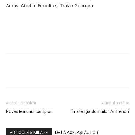
Auraș, Ablalim Ferodin și Traian Georgea.
Articolul precedent
Articolul următor
Povestea unui campion
În atenția domnilor Antrenori
ARTICOLE SIMILARE
DE LA ACELAȘI AUTOR