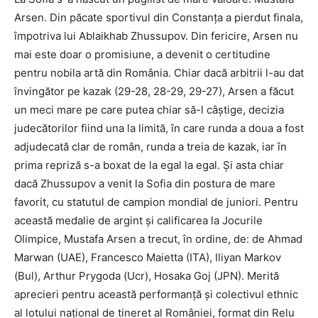
Arsen. Din păcate sportivul din Constanța a pierdut finala,
împotriva lui Ablaikhab Zhussupov. Din fericire, Arsen nu
mai este doar o promisiune, a devenit o certitudine
pentru nobila artă din România. Chiar dacă arbitrii l-au dat
învingător pe kazak (29-28, 28-29, 29-27), Arsen a făcut
un meci mare pe care putea chiar să-l câștige, decizia
judecătorilor fiind una la limită, în care runda a doua a fost
adjudecată clar de român, runda a treia de kazak, iar în
prima repriză s-a boxat de la egal la egal. Și asta chiar
dacă Zhussupov a venit la Sofia din postura de mare
favorit, cu statutul de campion mondial de juniori. Pentru
această medalie de argint și calificarea la Jocurile
Olimpice, Mustafa Arsen a trecut, în ordine, de: de Ahmad
Marwan (UAE), Francesco Maietta (ITA), Iliyan Markov
(Bul), Arthur Prygoda (Ucr), Hosaka Goj (JPN). Merită
aprecieri pentru această performanță și colectivul ethnic
al lotului național de tineret al României, format din Relu