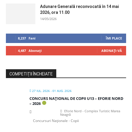
Adunare Generală reconvocată în 14 mai
2026, ora 11.00
14/05/2026
8,237
Fani
ÎMI PLACE
4,487
Abonați
ABONAȚI-VĂ
COMPETIȚII ÎNCHEIATE
27 IUL. 2026
- 01 AUG. 2026
CONCURS NAȚIONAL DE COPII U13 – EFORIE NORD
– 2026
Eforie Nord - Complex Turistic Marea
Neagră
Concursuri Naționale - Copii