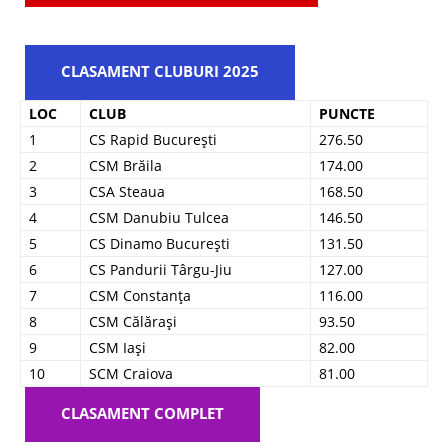
CLASAMENT CLUBURI 2025
LOC
CLUB
PUNCTE
1
CS Rapid București
276.50
2
CSM Brăila
174.00
3
CSA Steaua
168.50
4
CSM Danubiu Tulcea
146.50
5
CS Dinamo București
131.50
6
CS Pandurii Târgu-Jiu
127.00
7
CSM Constanța
116.00
8
CSM Călărași
93.50
9
CSM Iași
82.00
10
SCM Craiova
81.00
CLASAMENT COMPLET