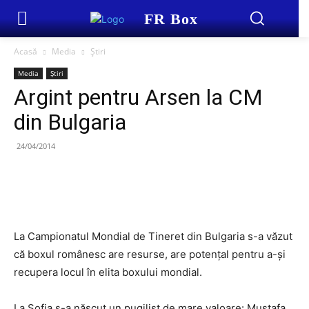
FR Box
Acasă
Media
Știri
Media
Știri
Argint pentru Arsen la CM
din Bulgaria
24/04/2014
La Campionatul Mondial de Tineret din Bulgaria s-a văzut
că boxul românesc are resurse, are potențal pentru a-și
recupera locul în elita boxului mondial.
La Sofia s-a născut un pugilist de mare valoare: Mustafa