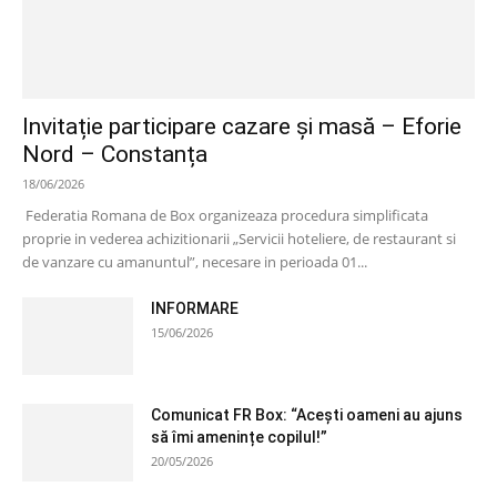
Invitație participare cazare și masă – Eforie
Nord – Constanța
18/06/2026
Federatia Romana de Box organizeaza procedura simplificata
proprie in vederea achizitionarii „Servicii hoteliere, de restaurant si
de vanzare cu amanuntul”, necesare in perioada 01...
INFORMARE
15/06/2026
Comunicat FR Box: “Acești oameni au ajuns
să îmi amenințe copilul!”
20/05/2026