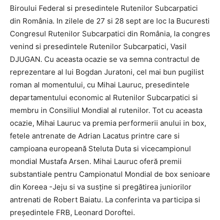
Biroului Federal si presedintele Rutenilor Subcarpatici
din România. In zilele de 27 si 28 sept are loc la Bucuresti
Congresul Rutenilor Subcarpatici din România, la congres
venind si presedintele Rutenilor Subcarpatici, Vasil
DJUGAN. Cu aceasta ocazie se va semna contractul de
reprezentare al lui Bogdan Juratoni, cel mai bun pugilist
roman al momentului, cu Mihai Lauruc, presedintele
departamentului economic al Rutenilor Subcarpatici si
membru in Consiliul Mondial al rutenilor. Tot cu aceasta
ocazie, Mihai Lauruc va premia performerii anului in box,
fetele antrenate de Adrian Lacatus printre care si
campioana europeană Steluta Duta si vicecampionul
mondial Mustafa Arsen. Mihai Lauruc oferă premii
substantiale pentru Campionatul Mondial de box senioare
din Koreea -Jeju si va susține si pregătirea juniorilor
antrenati de Robert Baiatu. La conferinta va participa si
președintele FRB, Leonard Doroftei.