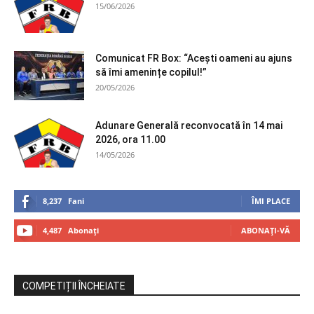
15/06/2026
Comunicat FR Box: “Acești oameni au ajuns
să îmi amenințe copilul!”
20/05/2026
Adunare Generală reconvocată în 14 mai
2026, ora 11.00
14/05/2026
8,237
Fani
ÎMI PLACE
4,487
Abonați
ABONAȚI-VĂ
COMPETIȚII ÎNCHEIATE