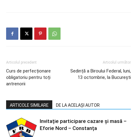
Articolul precedent
Articolul următor
Curs de perfecționare
Sedință a Biroului Federal, luni,
obligatoriu pentru toți
13 octombrie, la București
antrenorii
ARTICOLE SIMILARE
DE LA ACELAȘI AUTOR
Invitație participare cazare și masă –
Eforie Nord – Constanța