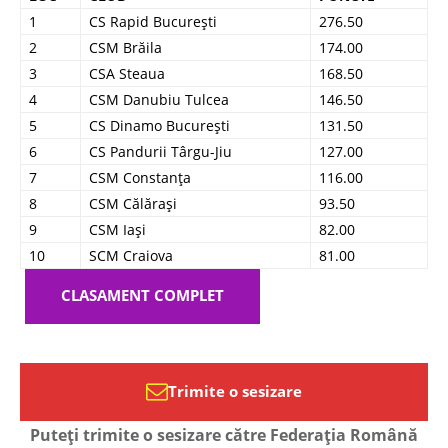
1
CS Rapid București
276.50
2
CSM Brăila
174.00
3
CSA Steaua
168.50
4
CSM Danubiu Tulcea
146.50
5
CS Dinamo București
131.50
6
CS Pandurii Târgu-Jiu
127.00
7
CSM Constanța
116.00
8
CSM Călărași
93.50
9
CSM Iași
82.00
10
SCM Craiova
81.00
CLASAMENT COMPLET
Trimite o sesizare
Puteți trimite o sesizare către Federația Română