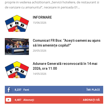
proprie in vederea achizitionarii „Servicii hoteliere, de restaurant si
de vanzare cu amanuntul”, necesare in perioada 01...
INFORMARE
15/06/2026
Comunicat FR Box: “Acești oameni au ajuns
să îmi amenințe copilul!”
20/05/2026
Adunare Generală reconvocată în 14 mai
2026, ora 11.00
14/05/2026
8,237
Fani
ÎMI PLACE
4,487
Abonați
ABONAȚI-VĂ