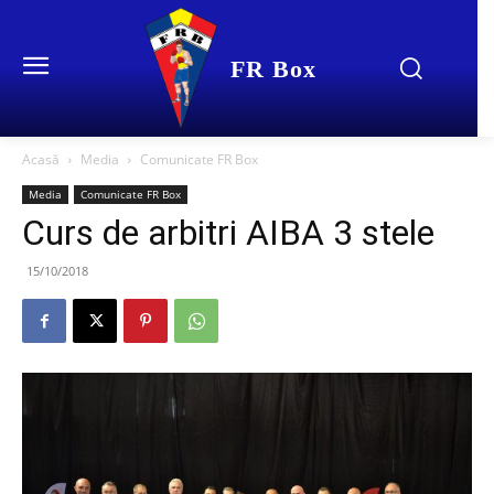
FR Box
Acasă
Media
Comunicate FR Box
Media
Comunicate FR Box
Curs de arbitri AIBA 3 stele
15/10/2018