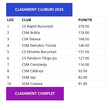
CLASAMENT CLUBURI 2025
LOC
CLUB
PUNCTE
1
CS Rapid București
276.50
2
CSM Brăila
174.00
3
CSA Steaua
168.50
4
CSM Danubiu Tulcea
146.50
5
CS Dinamo București
131.50
6
CS Pandurii Târgu-Jiu
127.00
7
CSM Constanța
116.00
8
CSM Călărași
93.50
9
CSM Iași
82.00
10
SCM Craiova
81.00
CLASAMENT COMPLET