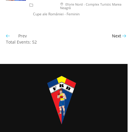
Eforie Nord - Complex Turistic Marea
Neagră
Cupe ale României - Feminin
Prev
Next
Total Events: 52