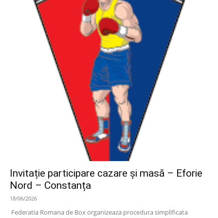
Invitație participare cazare și masă – Eforie
Nord – Constanța
18/06/2026
Federatia Romana de Box organizeaza procedura simplificata