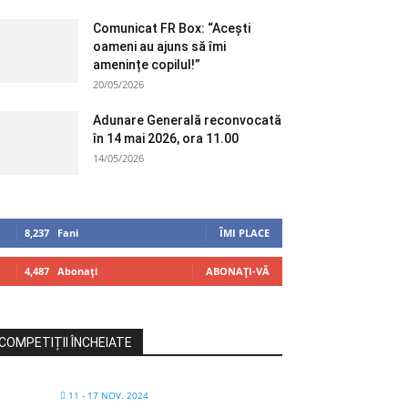
Comunicat FR Box: “Acești
oameni au ajuns să îmi
amenințe copilul!”
20/05/2026
Adunare Generală reconvocată
în 14 mai 2026, ora 11.00
14/05/2026
8,237
Fani
ÎMI PLACE
4,487
Abonați
ABONAȚI-VĂ
COMPETIȚII ÎNCHEIATE
11 - 17 NOV. 2024