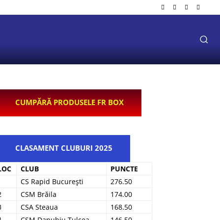
CUMPĂRĂ PRODUSELE FR BOX
CLASAMENT CLUBURI 2025
LOC
CLUB
PUNCTE
1
CS Rapid București
276.50
2
CSM Brăila
174.00
3
CSA Steaua
168.50
4
CSM Danubiu Tulcea
146.50