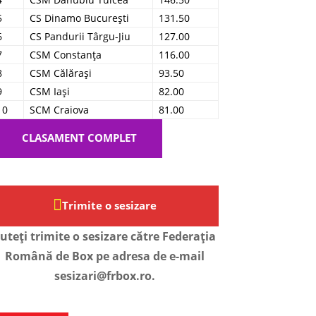
5
CS Dinamo București
131.50
6
CS Pandurii Târgu-Jiu
127.00
7
CSM Constanța
116.00
8
CSM Călărași
93.50
9
CSM Iași
82.00
10
SCM Craiova
81.00
CLASAMENT COMPLET
Trimite o sesizare
uteți trimite o sesizare către Federația
Română de Box pe adresa de e-mail
sesizari@frbox.ro.