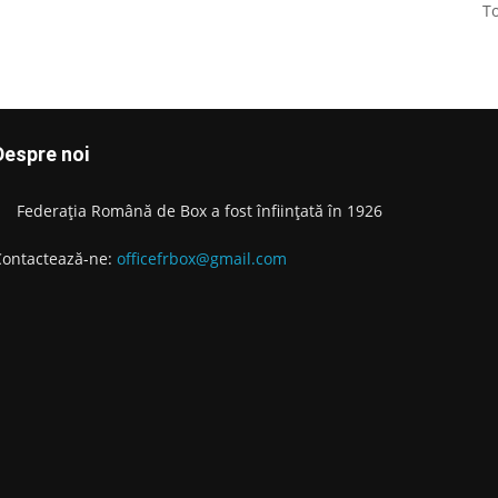
To
Despre noi
Federația Română de Box a fost înființată în 1926
Contactează-ne:
officefrbox@gmail.com