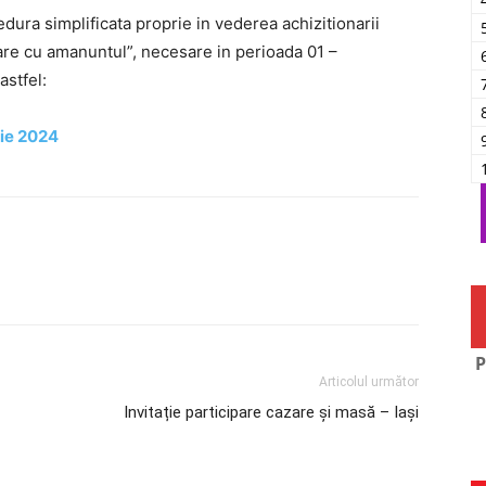
ra simplificata proprie in vederea achizitionarii
zare cu amanuntul”, necesare in perioada 01 –
astfel:
rie 2024
P
Articolul următor
Invitație participare cazare și masă – Iași