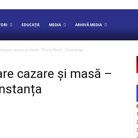
TORI
EDUCAȚIE
MEDIA
ARHIVĂ MEDIA
rticipare cazare și masă – Eforie Nord – Constanța
pare cazare și masă –
onstanța