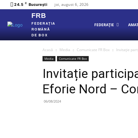
C
joi, august 6, 2026
24.5
București
FRB
FEDERAȚIA
FEDERAȚIE
AMA
ROMÂNĂ
DE BOX
Acasă
Media
Comunicate FR Box
Invitație pa
Media
Comunicate FR Box
Invitație partici
Eforie Nord – C
06/08/2024