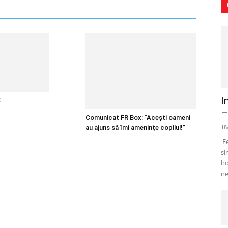
I
E
–
Comunicat FR Box: “Acești oameni
18
au ajuns să îmi amenințe copilul!”
Fe
si
ho
ne