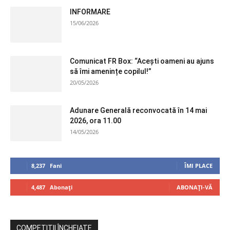
INFORMARE
15/06/2026
Comunicat FR Box: “Acești oameni au ajuns
să îmi amenințe copilul!”
20/05/2026
Adunare Generală reconvocată în 14 mai
2026, ora 11.00
14/05/2026
8,237
Fani
ÎMI PLACE
4,487
Abonați
ABONAȚI-VĂ
COMPETIȚII ÎNCHEIATE