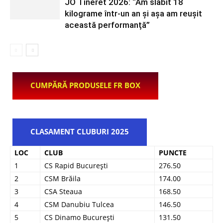
JO Tineret 2026: “Am slăbit 18
kilograme într-un an și așa am reușit
această performanță”
CUMPĂRĂ PRODUSELE FR BOX
CLASAMENT CLUBURI 2025
LOC
CLUB
PUNCTE
1
CS Rapid București
276.50
2
CSM Brăila
174.00
3
CSA Steaua
168.50
4
CSM Danubiu Tulcea
146.50
5
CS Dinamo București
131.50