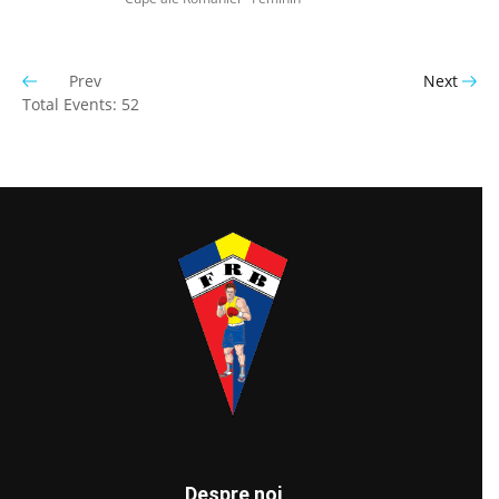
Prev
Next
Total Events: 52
Despre noi