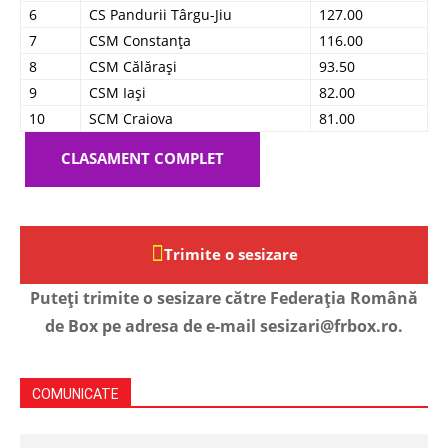
6
CS Pandurii Târgu-Jiu
127.00
7
CSM Constanța
116.00
8
CSM Călărași
93.50
9
CSM Iași
82.00
10
SCM Craiova
81.00
CLASAMENT COMPLET
Trimite o sesizare
Puteți trimite o sesizare către Federația Română
de Box pe adresa de e-mail sesizari@frbox.ro.
COMUNICATE