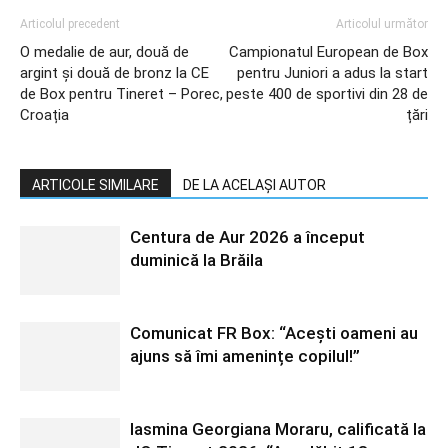
Articolul precedent
Articolul următor
O medalie de aur, două de
Campionatul European de Box
argint și două de bronz la CE
pentru Juniori a adus la start
de Box pentru Tineret – Porec,
peste 400 de sportivi din 28 de
Croația
țări
ARTICOLE SIMILARE
DE LA ACELAȘI AUTOR
Centura de Aur 2026 a început
duminică la Brăila
Comunicat FR Box: “Acești oameni au
ajuns să îmi amenințe copilul!”
Iasmina Georgiana Moraru, calificată la