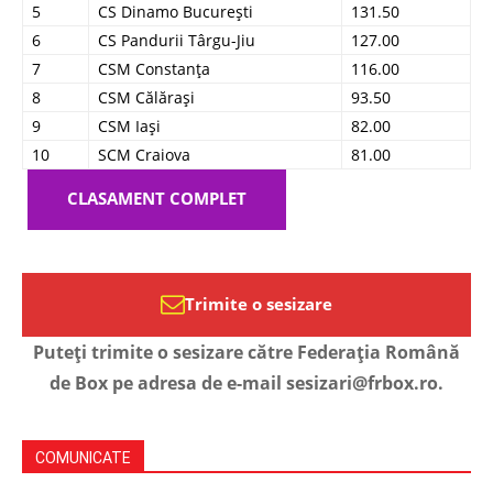
5
CS Dinamo București
131.50
6
CS Pandurii Târgu-Jiu
127.00
7
CSM Constanța
116.00
8
CSM Călărași
93.50
9
CSM Iași
82.00
10
SCM Craiova
81.00
CLASAMENT COMPLET
Trimite o sesizare
Puteți trimite o sesizare către Federația Română
de Box pe adresa de e-mail sesizari@frbox.ro.
COMUNICATE