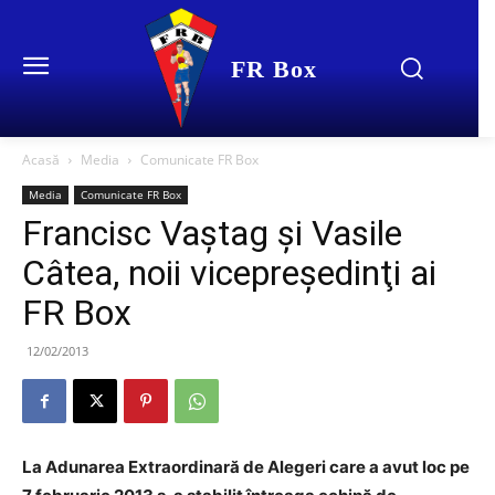
FR Box
Acasă
Media
Comunicate FR Box
Media
Comunicate FR Box
Francisc Vaştag şi Vasile
Câtea, noii vicepreşedinţi ai
FR Box
12/02/2013
La Adunarea Extraordinară de Alegeri care a avut loc pe