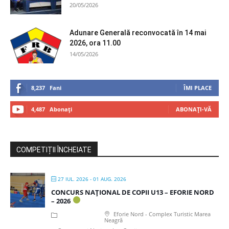
20/05/2026
Adunare Generală reconvocată în 14 mai
2026, ora 11.00
14/05/2026
8,237
Fani
ÎMI PLACE
4,487
Abonați
ABONAȚI-VĂ
COMPETIȚII ÎNCHEIATE
27 IUL. 2026
- 01 AUG. 2026
CONCURS NAȚIONAL DE COPII U13 – EFORIE NORD
– 2026
Eforie Nord - Complex Turistic Marea
Neagră