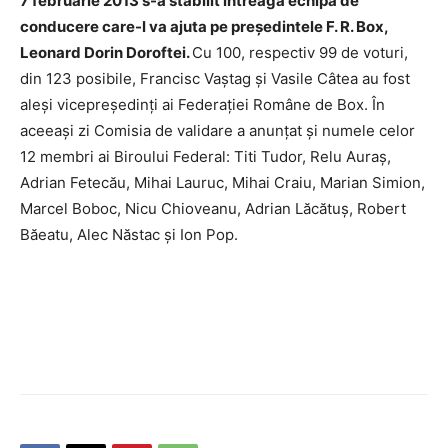
7 februarie 2013 s-a stabilit întreaga echipă de
conducere care-l va ajuta pe preşedintele F. R. Box,
Leonard Dorin Doroftei.
Cu 100, respectiv 99 de voturi,
din 123 posibile, Francisc Vaştag şi Vasile Câtea au fost
aleşi vicepreşedinţi ai Federaţiei Române de Box. În
aceeaşi zi Comisia de validare a anunţat şi numele celor
12 membri ai Biroului Federal: Titi Tudor, Relu Auraş,
Adrian Fetecău, Mihai Lauruc, Mihai Craiu, Marian Simion,
Marcel Boboc, Nicu Chioveanu, Adrian Lăcătuş, Robert
Băeatu, Alec Năstac şi Ion Pop.