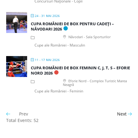
Concursuri Naționale - Copii
24 - 31 MAI 2026
CUPA ROMÂNIEI DE BOX PENTRU CADEȚI –
NĂVODARI 2026
Năvodari - Sala Sporturilor
Cupe ale României - Masculin
11 - 17 MAI 2026
CUPA ROMÂNIEI DE BOX FEMININ C, J, T, S – EFORIE
NORD 2026
Eforie Nord - Complex Turistic Marea
Neagră
Cupe ale României - Feminin
Prev
Next
Total Events: 52