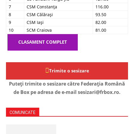
7
CSM Constanța
116.00
8
CSM Călărași
93.50
9
CSM Iași
82.00
10
SCM Craiova
81.00
CLASAMENT COMPLET
Trimite o sesizare
Puteți trimite o sesizare către Federația Română
de Box pe adresa de e-mail sesizari@frbox.ro.
COMUNICATE