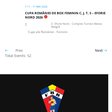
11 - 17 MAI 2026
CUPA ROMÂNIEI DE BOX FEMININ C, J, T, S – EFORIE
NORD 2026
Eforie Nord - Complex Turistic Marea
Neagră
Cupe ale României - Feminin
Prev
Next
Total Events: 52