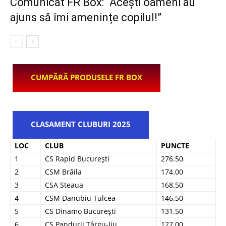
Comunicat FR Box: “Acești oameni au
ajuns să îmi amenințe copilul!”
CUMPĂRĂ PRODUSELE FR BOX
CLASAMENT CLUBURI 2025
LOC
CLUB
PUNCTE
1
CS Rapid București
276.50
2
CSM Brăila
174.00
3
CSA Steaua
168.50
4
CSM Danubiu Tulcea
146.50
5
CS Dinamo București
131.50
6
CS Pandurii Târgu-Jiu
127.00