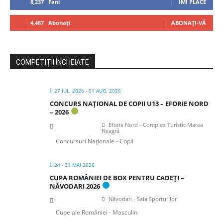
8,237
Fani
ÎMI PLACE
4,487
Abonați
ABONAȚI-VĂ
COMPETIȚII ÎNCHEIATE
27 IUL. 2026
- 01 AUG. 2026
CONCURS NAȚIONAL DE COPII U13 – EFORIE NORD
– 2026
Eforie Nord - Complex Turistic Marea
Neagră
Concursuri Naționale - Copii
24 - 31 MAI 2026
CUPA ROMÂNIEI DE BOX PENTRU CADEȚI –
NĂVODARI 2026
Năvodari - Sala Sporturilor
Cupe ale României - Masculin