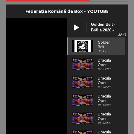
Federația Română de Box - YOUTUBE
Golden Belt -
Brăila 2026 -
35:45
semifinale
masculin
Golden
Belt -
Brăila
35:45
2026 -
semifinale
Dracula
masculin
Open
Ploiești
02:53:00
2026 - Day
6 - Youth
Dracula
Men Finals
Open
Ploiești
03:56:20
2026 Day
6 - Junior
Dracula
Boys
Open
Finals
Ploiești
05:19:00
2026 - Day
5 - Ring B -
Dracula
Session 2 -
Open
Junior
Ploiești
05:32:58
Girls/Youth
2026 - Day
Women
5 - Ring A -
Dracula