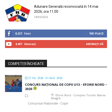
Adunare Generală reconvocată în 14 mai
2026, ora 11.00
14/05/2026
8,237
Fani
ÎMI PLACE
4,487
Abonați
ABONAȚI-VĂ
COMPETIȚII ÎNCHEIATE
27 IUL. 2026
- 01 AUG. 2026
CONCURS NAȚIONAL DE COPII U13 – EFORIE NORD –
2026
Eforie Nord - Complex Turistic Marea
Neagră
Concursuri Naționale - Copii