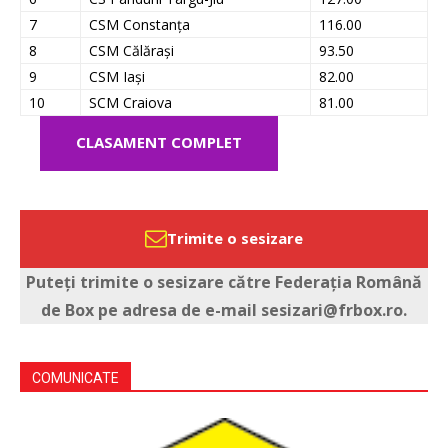
7
CSM Constanța
116.00
8
CSM Călărași
93.50
9
CSM Iași
82.00
10
SCM Craiova
81.00
CLASAMENT COMPLET
Trimite o sesizare
Puteți trimite o sesizare către Federația Română
de Box pe adresa de e-mail sesizari@frbox.ro.
COMUNICATE