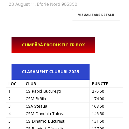
23 August 11, Eforie Nord 905350
VIZUALIZARE DETALII
CUMPĂRĂ PRODUSELE FR BOX
CLASAMENT CLUBURI 2025
LOC
CLUB
PUNCTE
1
CS Rapid București
276.50
2
CSM Brăila
174.00
3
CSA Steaua
168.50
4
CSM Danubiu Tulcea
146.50
5
CS Dinamo București
131.50
6
CS Pandurii Târgu-Jiu
127.00