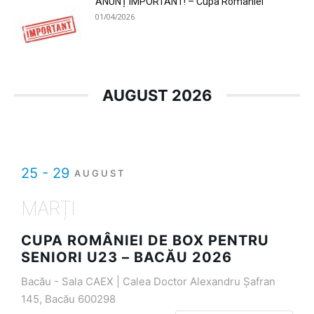
ANUNȚ IMPORTANT! – Cupa României
01/04/2026
AUGUST 2026
25 - 29
AUGUST
MARȚI
CUPA ROMÂNIEI DE BOX PENTRU
SENIORI U23 – BACĂU 2026
Bacău - Sala CAEX | Calea Doctor Alexandru Șafran
145, Bacău 600298