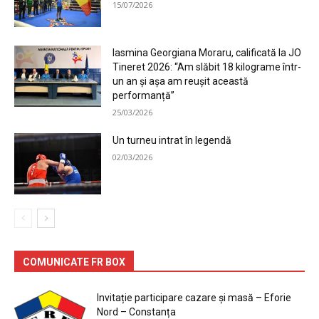
15/07/2026
Iasmina Georgiana Moraru, calificată la JO
Tineret 2026: “Am slăbit 18 kilograme într-
un an și așa am reușit această
performanță”
25/03/2026
Un turneu intrat în legendă
02/03/2026
COMUNICATE FR BOX
Invitație participare cazare și masă – Eforie
Nord – Constanța