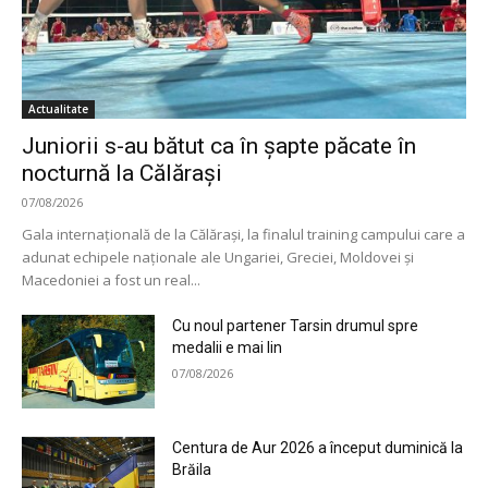
Actualitate
Juniorii s-au bătut ca în șapte păcate în
nocturnă la Călărași
07/08/2026
Gala internațională de la Călărași, la finalul training campului care a
adunat echipele naționale ale Ungariei, Greciei, Moldovei și
Macedoniei a fost un real...
Cu noul partener Tarsin drumul spre
medalii e mai lin
07/08/2026
Centura de Aur 2026 a început duminică la
Brăila