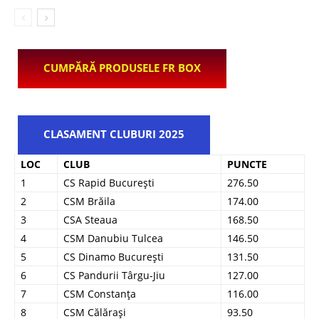
CUMPĂRĂ PRODUSELE FR BOX
CLASAMENT CLUBURI 2025
LOC
CLUB
PUNCTE
1
CS Rapid București
276.50
2
CSM Brăila
174.00
3
CSA Steaua
168.50
4
CSM Danubiu Tulcea
146.50
5
CS Dinamo București
131.50
6
CS Pandurii Târgu-Jiu
127.00
7
CSM Constanța
116.00
8
CSM Călărași
93.50