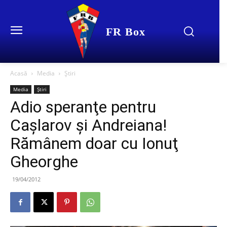
FR Box
Acasă
Media
Știri
Media
Știri
Adio speranţe pentru
Caşlarov şi Andreiana!
Rămânem doar cu Ionuţ
Gheorghe
19/04/2012