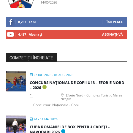
14/05/2026
8,237
Fani
ÎMI PLACE
4,487
Abonați
ABONAȚI-VĂ
COMPETIȚII ÎNCHEIATE
27 IUL. 2026
- 01 AUG. 2026
CONCURS NAȚIONAL DE COPII U13 – EFORIE NORD
– 2026
Eforie Nord - Complex Turistic Marea
Neagră
Concursuri Naționale - Copii
24 - 31 MAI 2026
CUPA ROMÂNIEI DE BOX PENTRU CADEȚI –
NĂVODARI 2026