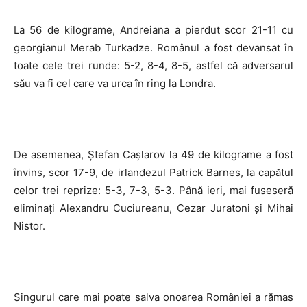
La 56 de kilograme, Andreiana a pierdut scor 21-11 cu
georgianul Merab Turkadze. Românul a fost devansat în
toate cele trei runde: 5-2, 8-4, 8-5, astfel că adversarul
său va fi cel care va urca în ring la Londra.
De asemenea, Ştefan Caşlarov la 49 de kilograme a fost
învins, scor 17-9, de irlandezul Patrick Barnes, la capătul
celor trei reprize: 5-3, 7-3, 5-3. Până ieri, mai fuseseră
eliminaţi Alexandru Cuciureanu, Cezar Juratoni şi Mihai
Nistor.
Singurul care mai poate salva onoarea României a rămas