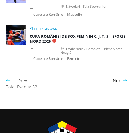
Năvodari - Sala Sporturilor
Cupe ale României - Masculin
11 - 17 MAI 2026
CUPA ROMÂNIEI DE BOX FEMININ C, J, T, S – EFORIE
NORD 2026
Eforie Nord - Complex Turistic Marea
Neagră
Cupe ale României - Feminin
Prev
Next
Total Events: 52