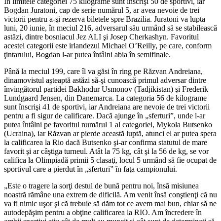
În limitele categoriei 75 kilograme sunt înscrişi 50 de sportivi, iar
Bogdan Juratoni, cap de serie numărul 5, ar avea nevoie de trei
victorii pentru a-şi rezerva biletele spre Brazilia. Juratoni va lupta
luni, 20 iunie, în meciul 216, adversarul său urmând să se stabilească
astăzi, dintre bosniacul Jez ALI şi Josep Cherkashyn. Favoritul
acestei categorii este irlandezul Michael O’Reilly, pe care, conform
ţintarului, Bogdan l-ar putea întâlni abia în semifinale.
Până la meciul 199, care îl va găsi în ring pe Răzvan Andreiana,
dinamovistul aşteaptă astăzi să-şi cunoască primul adversar dintre
învingătorul partidei Bakhodur Usmonov (Tadjikistan) şi Frederik
Lundgaard Jensen, din Danemarca. La categoria 56 de kilograme
sunt înscrişi 41 de sportivi, iar Andreiana are nevoie de trei victorii
pentru a fi sigur de calificare. Dacă ajunge în „sferturi”, unde l-ar
putea întâlni pe favoritul numărul 1 al categoriei, Mykola Butsenko
(Ucraina), iar Răzvan ar pierde această luptă, atunci el ar putea spera
la calificarea la Rio dacă Butsenko şi-ar confirma statutul de mare
favorit şi ar câştiga turneul. Atât la 75 kg, cât şi la 56 de kg, se vor
califica la Olimpiadă primii 5 clasaţi, locul 5 urmând să fie ocupat de
sportivul care a pierdut în „sferturi” în faţa campionului.
„Este o tragere la sorţi destul de bună pentru noi, însă misiunea
noastră rămâne una extrem de dificilă. Am venit însă conştienţi că nu
va fi nimic uşor şi că trebuie să dăm tot ce avem mai bun, chiar să ne
autodepăşim pentru a obţine calificarea la RIO. Am încredere în