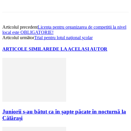
Articolul precedent
Licenţa pentru organizarea de competiţii la nivel
local este OBLIGATORIE!
Articolul următor
Trial pentru lotul naţional școlar
ARTICOLE SIMILARE
DE LA ACELAȘI AUTOR
Juniorii s-au bătut ca în șapte păcate în nocturnă la
Călărași