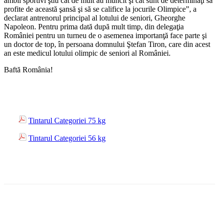
ambii sportivi ştiu cât de mult au muncit şi cât sunt de determinaţi să
profite de această şansă şi să se califice la jocurile Olimpice”, a
declarat antrenorul principal al lotului de seniori, Gheorghe
Napoleon. Pentru prima dată după mult timp, din delegaţia
României pentru un turneu de o asemenea importanţă face parte şi
un doctor de top, în persoana domnului Ştefan Tiron, care din acest
an este medicul lotului olimpic de seniori al României.
Baftă România!
Tintarul Categoriei 75 kg
Tintarul Categoriei 56 kg