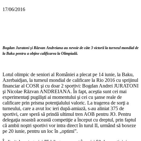
17/06/2016
Bogdan Juratoni şi Răzvan Andreiana au nevoie de câte 3 victorii la turneul mondial de
la Baku pentru a obţine calificarea la Olimpiadă.
Lotul olimpic de seniori al României a plecat pe 14 iunie, la Baku,
Azerbaidjan, la turneul mondial de calificare la Rio 2016 cu sprijinul
financiar al COSR şi cu doar 2 sportivi: Bogdan Andrei JURATONI
şi Nicolae Răzvan ANDREIANA. În fapt, aceştia sunt cei mai
experimentaţi pugilişti ai momentului şi cei cu şanse reale de
calificare prin prisma potenţialului valoric. La tragerea de sorţi a
turneului, care a avut loc ieri după-amiază, s-au aliniat 375 de
sportivi, care speră să prindă ultimul tren AOB pentru JO. Pentru
delegaţia noastră această competiţie a început cu dreptul, prin faptul
că ambii noştri sportivi vor intra direct în turul II, urmând să boxeze
pe 20 iunie, pentru un loc în „optimi”.