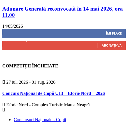
Adunare Generală reconvocată în 14 mai 2026, ora
11.00
14/05/2026
8,237
Fani
ÎMI PLACE
4,487
Abonați
ABONAȚI-VĂ
COMPETIȚII ÎNCHEIATE
27 iul. 2026
- 01 aug. 2026
Concurs Național de Copii U13 – Eforie Nord – 2026
Eforie Nord - Complex Turistic Marea Neagră
Concursuri Naționale - Copii