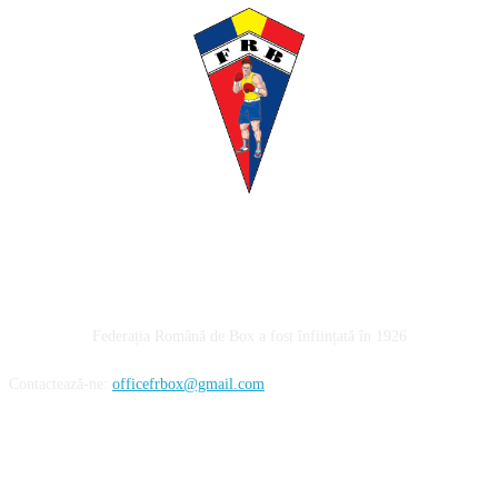
Despre noi
Federația Română de Box a fost înființată în 1926
Contactează-ne:
officefrbox@gmail.com
URMĂREȘTE-NE!