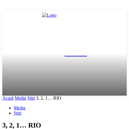
FR Box
Acasă
Media
Știri
3, 2, 1… RIO
Media
Știri
3, 2, 1… RIO