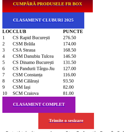
CUMPĂRĂ PRODUSELE FR BOX
CLASAMENT CLUBURI 2025
LOC
CLUB
PUNCTE
1
CS Rapid București
276.50
2
CSM Brăila
174.00
3
CSA Steaua
168.50
4
CSM Danubiu Tulcea
146.50
5
CS Dinamo București
131.50
6
CS Pandurii Târgu-Jiu
127.00
7
CSM Constanța
116.00
8
CSM Călărași
93.50
9
CSM Iași
82.00
10
SCM Craiova
81.00
CLASAMENT COMPLET
Trimite o sesizare