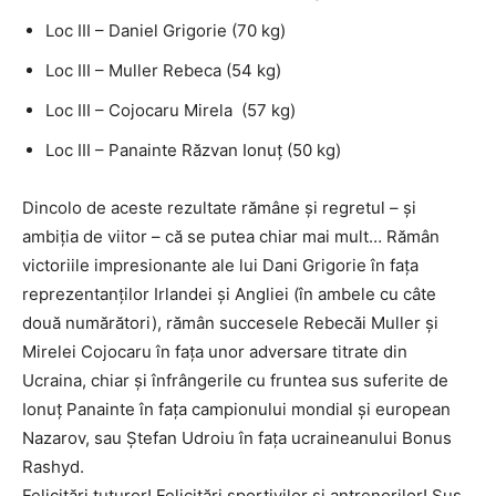
Loc III – Daniel Grigorie (70 kg)
Loc III – Muller Rebeca (54 kg)
Loc III – Cojocaru Mirela (57 kg)
Loc III – Panainte Răzvan Ionuț (50 kg)
Dincolo de aceste rezultate rămâne și regretul – și
ambiția de viitor – că se putea chiar mai mult… Rămân
victoriile impresionante ale lui Dani Grigorie în fața
reprezentanților Irlandei și Angliei (în ambele cu câte
două numărători), rămân succesele Rebecăi Muller și
Mirelei Cojocaru în fața unor adversare titrate din
Ucraina, chiar și înfrângerile cu fruntea sus suferite de
Ionuț Panainte în fața campionului mondial și european
Nazarov, sau Ștefan Udroiu în fața ucraineanului Bonus
Rashyd.
Felicitări tuturor! Felicitări sportivilor și antrenorilor! Sus