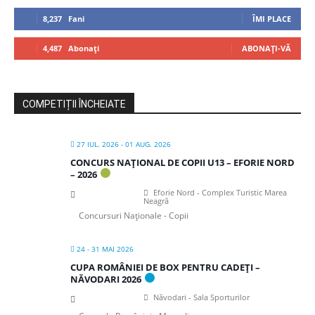
8,237
Fani
ÎMI PLACE
4,487
Abonați
ABONAȚI-VĂ
COMPETIȚII ÎNCHEIATE
27 IUL. 2026
- 01 AUG. 2026
CONCURS NAȚIONAL DE COPII U13 – EFORIE NORD
– 2026
Eforie Nord - Complex Turistic Marea
Neagră
Concursuri Naționale - Copii
24 - 31 MAI 2026
CUPA ROMÂNIEI DE BOX PENTRU CADEȚI –
NĂVODARI 2026
Năvodari - Sala Sporturilor