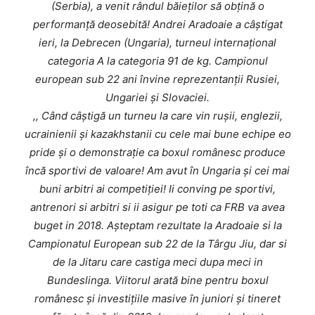
(Serbia), a venit rândul băieților să obțină o
performanță deosebită!
Andrei Aradoaie a câștigat
ieri, la Debrecen (Ungaria), turneul internațional
categoria A la categoria 91 de kg.
Campionul
european sub 22 ani învine reprezentanții Rusiei,
Ungariei și Slovaciei.
,, Când câștigă un turneu la care vin rușii, englezii,
ucrainienii și kazakhstanii cu cele mai bune echipe eo
pride și o demonstrație ca boxul românesc produce
încă sportivi de valoare!
Am avut în Ungaria și cei mai
buni arbitri ai competiției!
Ii conving pe sportivi,
antrenori si arbitri si ii asigur pe toti ca FRB va avea
buget in 2018. Așteptam rezultate la Aradoaie si la
Campionatul European sub 22 de la Târgu Jiu, dar si
de la Jitaru care castiga meci dupa meci in
Bundeslinga.
Viitorul arată bine pentru boxul
românesc și investițiile masive în juniori și tineret