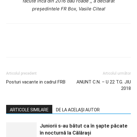
făcute încă din 2016 dau roade ,, a declarat
președintele FR Box, Vasile Citea!
Articolul precedent
Articolul următor
Posturi vacante in cadrul FRB
ANUNT C.N. – U 22 T.G. JIU
2018
ARTICOLE SIMILARE
DE LA ACELAȘI AUTOR
Juniorii s-au bătut ca în șapte păcate
în nocturnă la Călărași