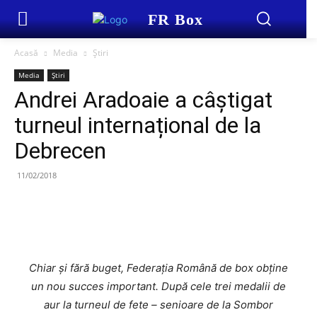
FR Box
Acasă
Media
Știri
Media
Știri
Andrei Aradoaie a câștigat
turneul internațional de la
Debrecen
11/02/2018
Chiar și fără buget, Federația Română de box obține
un nou succes important.
După cele trei medalii de
aur la turneul de fete – senioare de la Sombor