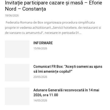
Invitație participare cazare și masă – Eforie
Nord – Constanța
18/06/2026
Federatia Romana de Box organizeaza procedura simplificata
proprie in vederea achizitionarii „Servicii hoteliere, de restaurant si
de vanzare cu amanuntul”, necesare in perioada 01...
INFORMARE
15/06/2026
Comunicat FR Box: “Acești oameni au ajuns
să îmi amenințe copilul!”
20/05/2026
Adunare Generală reconvocată în 14 mai
2026, ora 11.00
14/05/2026