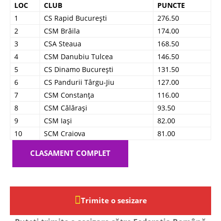
LOC
CLUB
PUNCTE
1
CS Rapid București
276.50
2
CSM Brăila
174.00
3
CSA Steaua
168.50
4
CSM Danubiu Tulcea
146.50
5
CS Dinamo București
131.50
6
CS Pandurii Târgu-Jiu
127.00
7
CSM Constanța
116.00
8
CSM Călărași
93.50
9
CSM Iași
82.00
10
SCM Craiova
81.00
CLASAMENT COMPLET
Trimite o sesizare