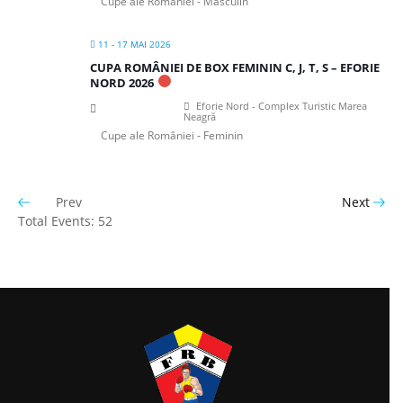
Cupe ale României - Masculin
11 - 17 MAI 2026
CUPA ROMÂNIEI DE BOX FEMININ C, J, T, S – EFORIE
NORD 2026
Eforie Nord - Complex Turistic Marea
Neagră
Cupe ale României - Feminin
Prev
Next
Total Events: 52