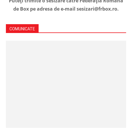
Puteți trimite o sesizare către Federația Română
de Box pe adresa de e-mail sesizari@frbox.ro.
COMUNICATE