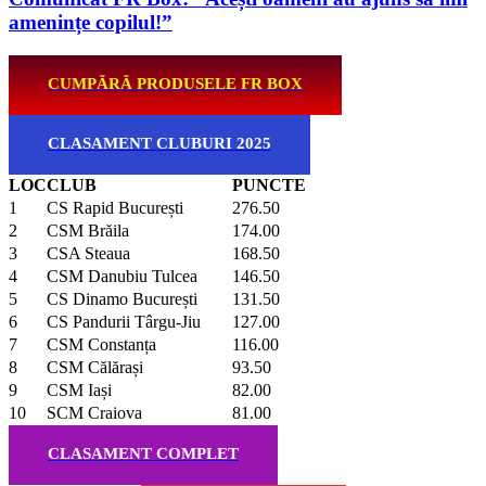
amenințe copilul!”
CUMPĂRĂ PRODUSELE FR BOX
CLASAMENT CLUBURI 2025
LOC
CLUB
PUNCTE
1
CS Rapid București
276.50
2
CSM Brăila
174.00
3
CSA Steaua
168.50
4
CSM Danubiu Tulcea
146.50
5
CS Dinamo București
131.50
6
CS Pandurii Târgu-Jiu
127.00
7
CSM Constanța
116.00
8
CSM Călărași
93.50
9
CSM Iași
82.00
10
SCM Craiova
81.00
CLASAMENT COMPLET