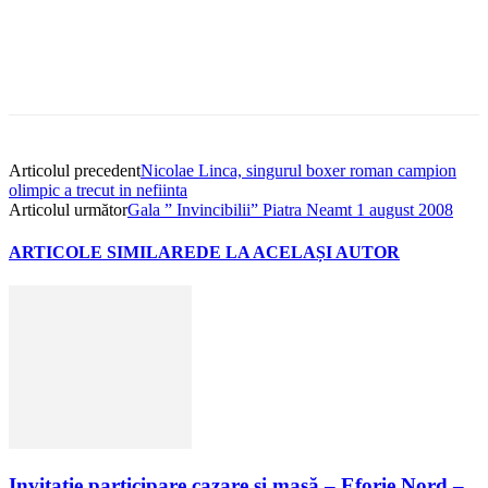
Articolul precedent
Nicolae Linca, singurul boxer roman campion
olimpic a trecut in nefiinta
Articolul următor
Gala ” Invincibilii” Piatra Neamt 1 august 2008
ARTICOLE SIMILARE
DE LA ACELAȘI AUTOR
Invitație participare cazare și masă – Eforie Nord –