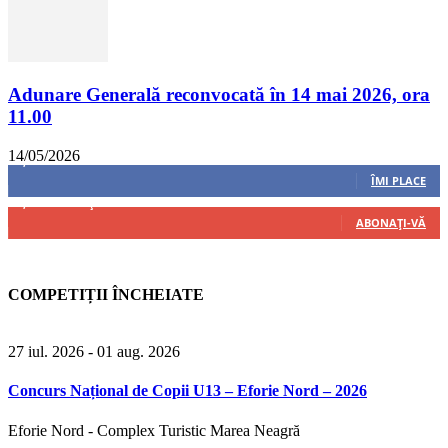
Adunare Generală reconvocată în 14 mai 2026, ora
11.00
14/05/2026
8,237
Fani
ÎMI PLACE
4,487
Abonați
ABONAȚI-VĂ
COMPETIȚII ÎNCHEIATE
27 iul. 2026
- 01 aug. 2026
Concurs Național de Copii U13 – Eforie Nord – 2026
Eforie Nord - Complex Turistic Marea Neagră