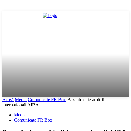
FR Box
Acasă
Media
Comunicate FR Box
Baza de date arbitrii
internationali AIBA
Media
Comunicate FR Box