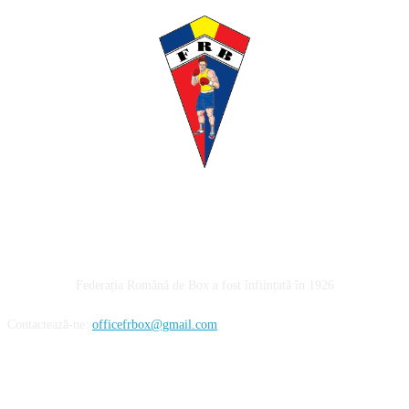
Despre noi
Federația Română de Box a fost înființată în 1926
Contactează-ne:
officefrbox@gmail.com
URMĂREȘTE-NE!