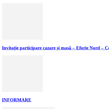
Invitație participare cazare și masă – Eforie Nord – 
INFORMARE