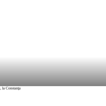
AMATORI
EDUCAȚIE
MEDIA
ARHIVĂ MEDIA
, la Constanţa