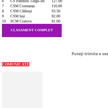
6
CS Pandurii Târgu-Jiu
127.00
7
CSM Constanța
116.00
8
CSM Călărași
93.50
9
CSM Iași
82.00
10
SCM Craiova
81.00
CLASAMENT COMPLET
Puteți trimite o s
COMUNICATE