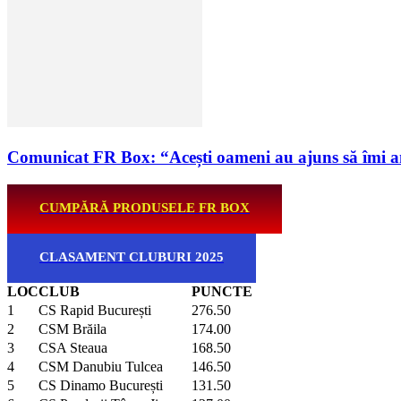
Comunicat FR Box: “Acești oameni au ajuns să îmi a
CUMPĂRĂ PRODUSELE FR BOX
CLASAMENT CLUBURI 2025
LOC
CLUB
PUNCTE
1
CS Rapid București
276.50
2
CSM Brăila
174.00
3
CSA Steaua
168.50
4
CSM Danubiu Tulcea
146.50
5
CS Dinamo București
131.50