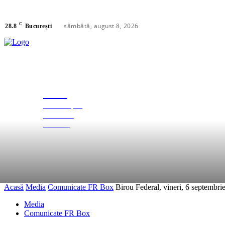
C
sâmbătă, august 8, 2026
28.8
București
FRB
FEDERAȚIA
FEDERAȚIE
ROMÂNĂ
DE BOX
Acasă
Media
Comunicate FR Box
Birou Federal, vineri, 6 septembrie
Media
Comunicate FR Box