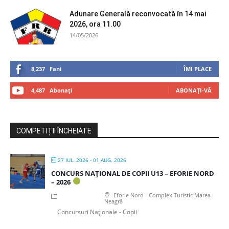
Adunare Generală reconvocată în 14 mai
2026, ora 11.00
14/05/2026
8,237
Fani
ÎMI PLACE
4,487
Abonați
ABONAȚI-VĂ
COMPETIȚII ÎNCHEIATE
27 IUL. 2026
- 01 AUG. 2026
CONCURS NAȚIONAL DE COPII U13 – EFORIE NORD
– 2026
Eforie Nord - Complex Turistic Marea
Neagră
Concursuri Naționale - Copii