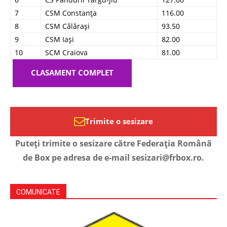
7
CSM Constanța
116.00
8
CSM Călărași
93.50
9
CSM Iași
82.00
10
SCM Craiova
81.00
CLASAMENT COMPLET
Trimite o sesizare
Puteți trimite o sesizare către Federația Română
de Box pe adresa de e-mail sesizari@frbox.ro.
COMUNICATE