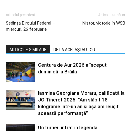
Articolul precedent
Articolul următor
Şedinţa Biroului Federal –
Nistor, victorie în WSB
miercuri, 26 februarie
ARTICOLE SIMILARE
DE LA ACELAȘI AUTOR
Centura de Aur 2026 a început
duminică la Brăila
Iasmina Georgiana Moraru, calificată la
JO Tineret 2026: “Am slăbit 18
kilograme într-un an și așa am reușit
această performanță”
Un turneu intrat în legendă