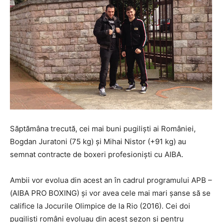
Săptămâna trecută, cei mai buni pugilişti ai României,
Bogdan Juratoni (75 kg) şi Mihai Nistor (+91 kg) au
semnat contracte de boxeri profesionişti cu AIBA.
Ambii vor evolua din acest an în cadrul programului APB –
(AIBA PRO BOXING) şi vor avea cele mai mari şanse să se
califice la Jocurile Olimpice de la Rio (2016). Cei doi
pugilişti români evoluau din acest sezon şi pentru