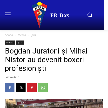
FR Box
Acasă
Media
Știri
Media
Știri
Bogdan Juratoni şi Mihai
Nistor au devenit boxeri
profesionişti
23/02/2014