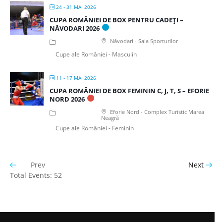
24 - 31 MAI 2026
CUPA ROMÂNIEI DE BOX PENTRU CADEȚI –
NĂVODARI 2026
Năvodari - Sala Sporturilor
Cupe ale României - Masculin
11 - 17 MAI 2026
CUPA ROMÂNIEI DE BOX FEMININ C, J, T, S – EFORIE
NORD 2026
Eforie Nord - Complex Turistic Marea
Neagră
Cupe ale României - Feminin
Prev
Next
Total Events: 52