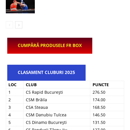
CUMPĂRĂ PRODUSELE FR BOX
CLASAMENT CLUBURI 2025
LOC
CLUB
PUNCTE
1
CS Rapid București
276.50
2
CSM Brăila
174.00
3
CSA Steaua
168.50
4
CSM Danubiu Tulcea
146.50
5
CS Dinamo București
131.50
6
CS Pandurii Târgu-Jiu
127.00