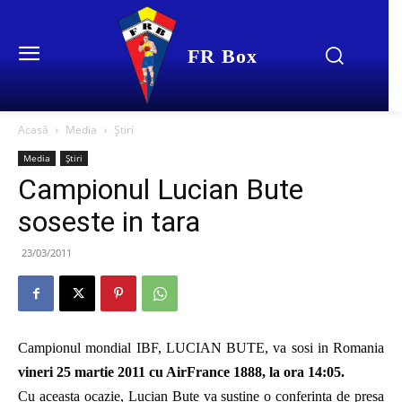
FR Box
Acasă
Media
Știri
Media
Știri
Campionul Lucian Bute
soseste in tara
23/03/2011
Campionul mondial IBF, LUCIAN BUTE, va sosi in Romania
vineri
25 martie 2011 cu AirFrance 1888, la ora 14:05.
Cu aceasta ocazie, Lucian Bute va sustine o conferinta de presa