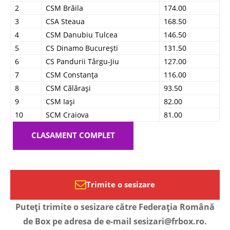
2
CSM Brăila
174.00
3
CSA Steaua
168.50
4
CSM Danubiu Tulcea
146.50
5
CS Dinamo București
131.50
6
CS Pandurii Târgu-Jiu
127.00
7
CSM Constanța
116.00
8
CSM Călărași
93.50
9
CSM Iași
82.00
10
SCM Craiova
81.00
CLASAMENT COMPLET
Trimite o sesizare
Puteți trimite o sesizare către Federația Română
de Box pe adresa de e-mail sesizari@frbox.ro.