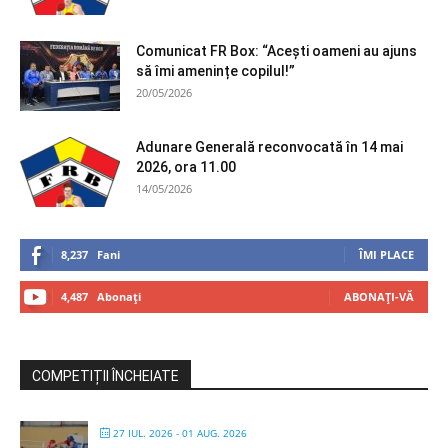
Comunicat FR Box: “Acești oameni au ajuns
să îmi amenințe copilul!”
20/05/2026
Adunare Generală reconvocată în 14 mai
2026, ora 11.00
14/05/2026
8,237
Fani
ÎMI PLACE
4,487
Abonați
ABONAȚI-VĂ
COMPETIȚII ÎNCHEIATE
27 IUL. 2026
- 01 AUG. 2026