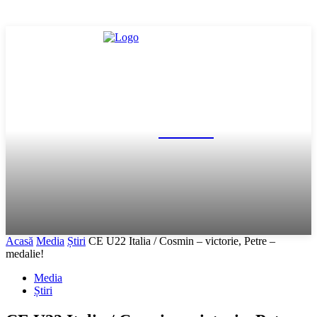
FR Box
Acasă
Media
Știri
CE U22 Italia / Cosmin – victorie, Petre –
medalie!
Media
Știri