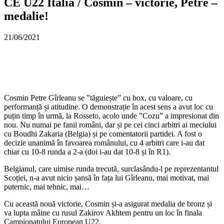
CE U22 Italia / Cosmin – victorie, Petre –
medalie!
21/06/2021
Cosmin Petre Gîrleanu se ”tăguiește” cu box, cu valoare, cu
performanță și atitudine. O demonstrație în acest sens a avut loc cu
puțin timp în urmă, la Rosseto, acolo unde ”Cozu” a impresionat din
nou. Nu numai pe fanii români, dar și pe cei cinci arbitri ai meciului
cu Boudhi Zakaria (Belgia) și pe comentatorii partidei. A fost o
decizie unanimă în favoarea românului, cu 4 arbitri care i-au dat
chiar cu 10-8 runda a 2-a (doi i-au dat 10-8 și în R1).
Belgianul, care uimise runda trecută, surclasându-l pe reprezentantul
Scoției, n-a avut nicio șansă în fața lui Gîrleanu, mai motivat, mai
puternic, mai tehnic, mai…
Cu această nouă victorie, Cosmin și-a asigurat medalia de bronz și
va lupta mâine cu rusul Zakirov Akhtem pentru un loc în finala
Campionatului European U22.