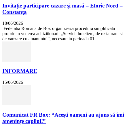
Invitație participare cazare și masă – Eforie Nord –
Constanța
18/06/2026
Federatia Romana de Box organizeaza procedura simplificata
proprie in vederea achizitionarii „Servicii hoteliere, de restaurant si
de vanzare cu amanuntul”, necesare in perioada 01...
INFORMARE
15/06/2026
Comunicat FR Box: “Acești oameni au ajuns să îmi
amenințe copilul!”