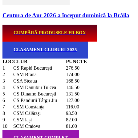
Centura de Aur 2026 a început duminică la Brăila
CUMPĂRĂ PRODUSELE FR BOX
CLASAMENT CLUBURI 2025
LOC
CLUB
PUNCTE
1
CS Rapid București
276.50
2
CSM Brăila
174.00
3
CSA Steaua
168.50
4
CSM Danubiu Tulcea
146.50
5
CS Dinamo București
131.50
6
CS Pandurii Târgu-Jiu
127.00
7
CSM Constanța
116.00
8
CSM Călărași
93.50
9
CSM Iași
82.00
10
SCM Craiova
81.00
CLASAMENT COMPLET