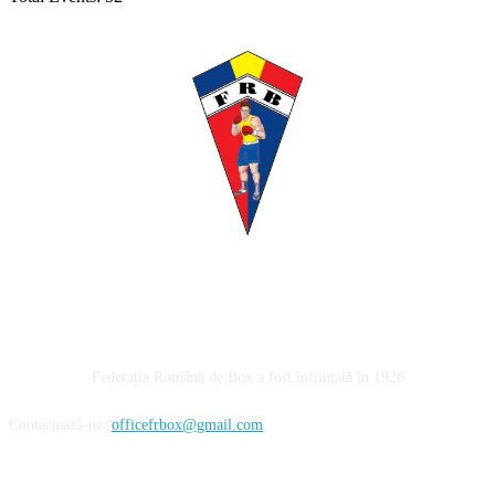
Despre noi
Federația Română de Box a fost înființată în 1926
Contactează-ne:
officefrbox@gmail.com