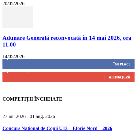
20/05/2026
Adunare Generală reconvocată în 14 mai 2026, ora
11.00
14/05/2026
8,237
Fani
ÎMI PLACE
4,487
Abonați
ABONAȚI-VĂ
COMPETIȚII ÎNCHEIATE
27 iul. 2026
- 01 aug. 2026
Concurs Național de Copii U13 – Eforie Nord – 2026