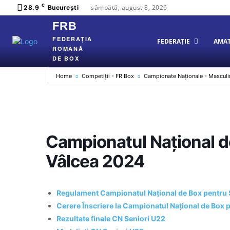
C
sâmbătă, august 8, 2026
28.9
București
FRB
FEDERAȚIA
FEDERAȚIE
AMA
ROMÂNĂ
DE BOX
Home
Competiții - FR Box
Campionate Naționale - Masculi
Campionatul Național d
Vâlcea 2024
Regulament Campionatul Național de Box pentru 
Cerere Înscriere la Campionatul Național de Box 
Rezultate finale CN Seniori U22