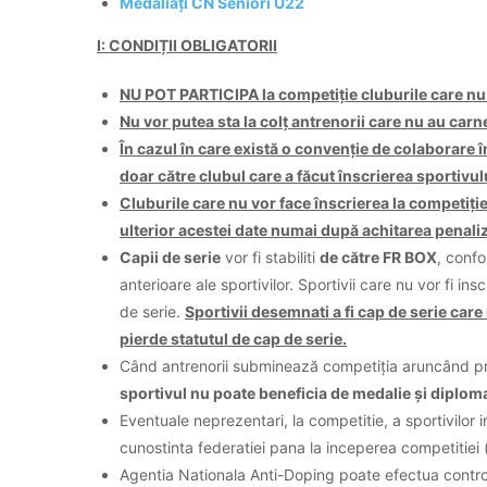
Medaliați CN Seniori U22
I: CONDIȚII OBLIGATORII
NU POT PARTICIPA la competiție cluburile care nu 
Nu vor putea sta la colț antrenorii care nu au carn
În cazul în care există o convenție de colaborare î
doar către clubul care a făcut înscrierea sportivul
Cluburile care nu vor face înscrierea la competiți
ulterior acestei date numai după achitarea penaliză
Capii de serie
vor fi stabiliti
de către FR BOX
, confo
anterioare ale sportivilor. Sportivii care nu vor fi in
de serie.
Sportivii desemnati a fi cap de serie care
pierde statutul de cap de serie.
Când antrenorii subminează competiția aruncând pro
sportivul nu poate beneficia de medalie și diplom
Eventuale neprezentari, la competitie, a sportivilor in
cunostinta federatiei pana la inceperea competitiei (
Agentia Nationala Anti-Doping poate efectua controa