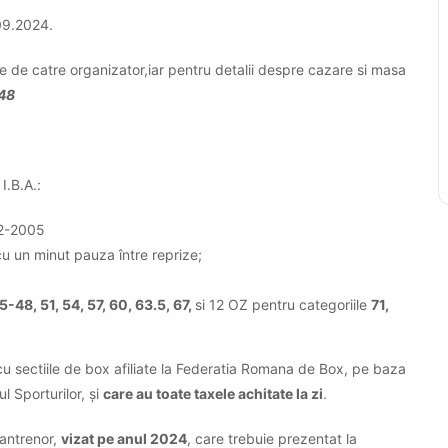
09.2024.
rvate de catre organizator,iar pentru detalii despre cazare si masa
248
I.B.A.:
002-2005
cu un minut pauza între reprize;
5-48, 51, 54, 57, 60, 63.5, 67
,
si 12 OZ pentru categoriile
71,
 cu sectiile de box afiliate la Federatia Romana de Box, pe baza
l Sporturilor, și
care au toate taxele achitate la zi
.
 antrenor,
vizat pe anul 2024
, care trebuie prezentat la