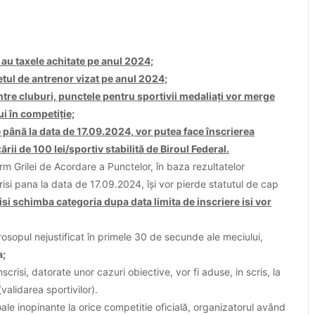
au taxele achitate pe anul 2024;
etul de antrenor vizat pe anul 2024;
ntre cluburi, punctele pentru sportivii medaliați vor merge
ui în competiție;
e până la data de 17.09.2024, vor putea face înscrierea
rii de 100 lei/sportiv stabilită de Biroul Federal.
rm Grilei de Acordare a Punctelor, în baza rezultatelor
scrisi pana la data de 17.09.2024, își vor pierde statutul de cap
 isi schimba categoria dupa data limita de inscriere isi vor
sopul nejustificat în primele 30 de secunde ale meciului,
a;
scrisi, datorate unor cazuri obiective, vor fi aduse, in scris, la
validarea sportivilor).
le inopinante la orice competitie oficială, organizatorul având