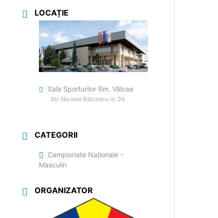
LOCAȚIE
Sala Sporturilor Rm. Vâlcea
Str. Nicolae Bălcescu nr. 24
CATEGORII
Campionate Naționale -
Masculin
ORGANIZATOR