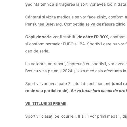
Ședinta tehnica și tragerea la sorti vor avea loc in dat
Cântarul și vizita medicala se vor face zilnic, conform tr
Pensiunea Bulevard. Competitia se va desfasura zilnic l
Capii de serie
vor fi stabiliti
de către FR BOX
, conform 
si conform normelor EUBC si IBA. Sportivii care nu vor fi
cap de serie.
La validare, antrenorii, împreună cu sportivii, vor avea 
Box cu viza pe anul 2024 și viza medicala efectuata la 
Sportivii vor avea cate 2 seturi de echipament (
unul ro
rosie sau partial rosie
).
Se va boxa fara casca de prot
VII. TITLURI SI PREMII
Sportivii clasați pe locurile I, II si III vor primi medalii,