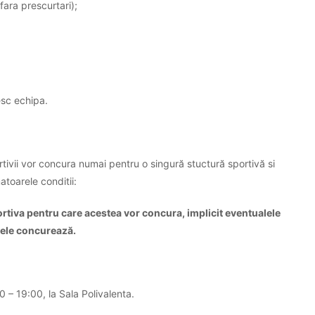
ra prescurtari);
sc echipa.
rtivii vor concura numai pentru o singură stuctură sportivă si
atoarele conditii:
sportiva pentru care acestea vor concura, implicit eventualele
e ele concurează.
0 – 19:00, la Sala Polivalenta.