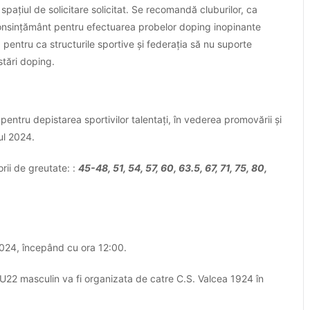
spațiul de solicitare solicitat. Se recomandă cluburilor, ca
 consințământ pentru efectuarea probelor doping inopinante
, pentru ca structurile sportive și federația să nu suporte
stări doping.
or, pentru depistarea sportivilor talentați, în vederea promovării și
nul 2024.
rii de greutate: :
45-48, 51, 54, 57, 60, 63.5, 67, 71, 75, 80,
024, începând cu ora 12:00.
 U22 masculin va fi organizata de catre C.S. Valcea 1924 în