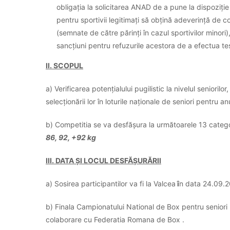
obligația la solicitarea ANAD de a pune la dispoziție 
pentru sportivii legitimați să obțină adeverință de
(semnate de către părinți în cazul sportivilor minori)
sancțiuni pentru refuzurile acestora de a efectua te
II. SCOPUL
a) Verificarea potențialului pugilistic la nivelul senioril
selecționării lor în loturile naționale de seniori pentru a
b) Competitia se va desfășura la următoarele 13 catego
86, 92, +92 kg
III. DATA ȘI LOCUL DESFĂȘURĂRII
a) Sosirea participantilor va fi la Valcea
î
n data 24.09.2
b) Finala Campionatului National de Box pentru seniori
colaborare cu Federatia Romana de Box .