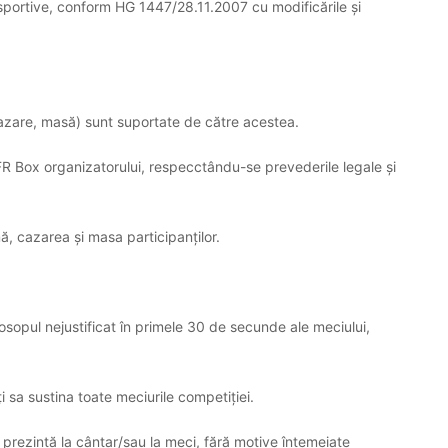
sportive, conform HG 1447/28.11.2007 cu modificările și
, cazare, masă) sunt suportate de către acestea.
FR Box organizatorului, respecctându-se prevederile legale și
, cazarea și masa participanților.
opul nejustificat în primele 30 de secunde ale meciului,
i sa sustina toate meciurile competiției.
îi prezintă la cântar/sau la meci, fără motive întemeiate