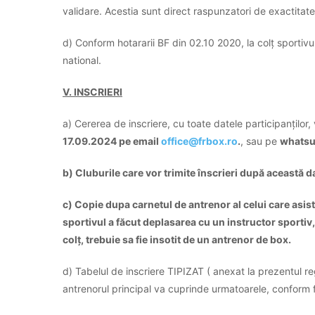
validare. Acestia sunt direct raspunzatori de exactitatea
d) Conform hotararii BF din 02.10 2020, la colț sportivul
national.
V. INSCRIERI
a) Cererea de inscriere, cu toate datele participanților, 
17.09.2024 pe email
office@frbox.ro
.
, sau pe
whatsup
b) Cluburile care vor trimite înscrieri după această da
c)
Copie dupa carnetul de antrenor al celui care asista
sportivul a făcut deplasarea cu un instructor sportiv, 
colț, trebuie sa fie insotit de un antrenor de box.
d) Tabelul de inscriere TIPIZAT ( anexat la prezentul r
antrenorul principal va cuprinde urmatoarele, conform f