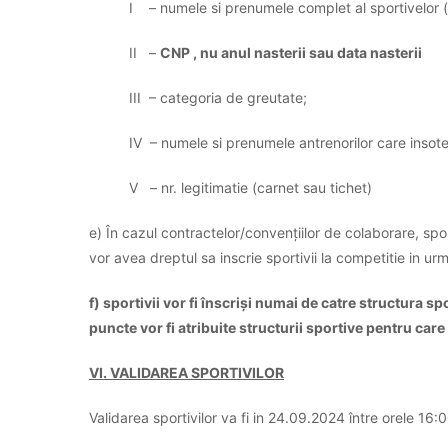
I – numele si prenumele complet al sportivelor (fa
II –
CNP , nu anul nasterii sau data nasterii
III – categoria de greutate;
IV – numele si prenumele antrenorilor care insote
V – nr. legitimatie (carnet sau tichet)
e) În cazul contractelor/convențiilor de colaborare, spo
vor avea dreptul sa inscrie sportivii la competitie in urm
f) sportivii vor fi înscriși numai de catre structura 
puncte vor fi atribuite structurii sportive pentru car
VI. VALIDAREA SPORTIVILOR
Validarea sportivilor va fi in 24.09.2024 între orele 16:0