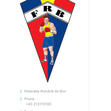
Federația Română de Box
Phone
+40 213170185