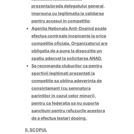
prezenta/preda delegatului general,
impreuna cu legitimatia la validarea
pentru accesul in competitie;
Agentia Nationala Anti-Dopind poate
efectua controale inopinante la orice
competitie oficiala. Organizatorul are
obligatia de a pune la dispozitie un
spatiu adecvat la solicitarea ANAD.
Se recomanda cluburilor ca pentru
sportivii legitimati prezentati la
competitie sa obtina adeverinta de
consintamant (cu semnatura
parintilor in cazul celor minori),
pentru ca federatia sa nu suporte
sanctiuni pentru refuzurile acestora
de a efectua testari doping.
II. SCOPUL