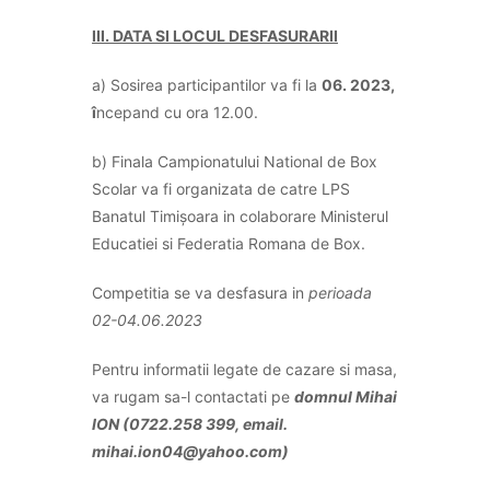
III. DATA SI LOCUL DESFASURARII
a) Sosirea participantilor va fi la
06. 2023,
î
ncepand cu ora 12.00.
b) Finala Campionatului National de Box
Scolar va fi organizata de catre LPS
Banatul Timișoara in colaborare Ministerul
Educatiei si Federatia Romana de Box.
Competitia se va desfasura in
perioada
02-04.06.2023
Pentru informatii legate de cazare si masa,
va rugam sa-l contactati pe
domnu
l Mihai
ION (0722.258 399, email.
mihai.ion04@yahoo.com)