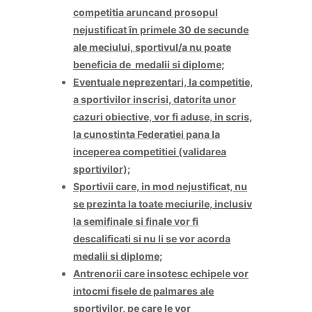
competitia aruncand prosopul
nejustificat
î
n primele 30 de secunde
ale meciului, sportivul/a nu poate
beneficia de medalii si diplome;
Eventuale neprezentari, la competitie,
a sportivilor inscrisi, datorita unor
cazuri obiective, vor fi aduse, in scris,
la cunostinta Federatiei pana la
inceperea competitiei (validarea
sportivilor);
Sportivii care, in mod nejustificat, nu
se prezinta la toate meciurile, inclusiv
la semifinale si finale vor fi
descalificati si nu li se vor acorda
medalii si diplome;
Antrenorii care insotesc echipele vor
intocmi fisele de palmares ale
sportivilor, pe care le vor