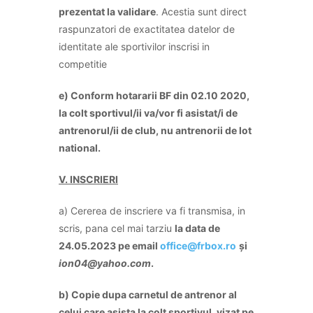
prezentat la validare
. Acestia sunt direct
raspunzatori de exactitatea datelor de
identitate ale sportivilor inscrisi in
competitie
e) Conform hotararii BF din 02.10 2020,
la colt sportivul/ii va/vor fi asistat/i de
antrenorul/ii de club, nu antrenorii de lot
national.
V. INSCRIERI
a) Cererea de inscriere va fi transmisa, in
scris, pana cel mai tarziu
la data de
2
4
.05.2023 pe email
office@frbox.ro
și
ion04@yahoo.com
.
b
) Copie dupa carnetul de antrenor al
celui care asista la colt sportivul, vizat pe