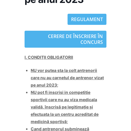
REGULAMENT
CERERE DE ÎNSCRIERE ÎN
CONCURS
I. CONDIȚII
OBLIGATORII
NU vor putea sta la colt antrenorii
care nu au carnetul de antrenor vizat
pe anul 2023;
NU pot fi inscrisi in competitie
sportivii care nu au viza medicala
valid
ă
,
î
nscris
ă
pe legitima
ț
ie
ș
i
efectuata la un centru acreditat de
medicin
ă
sportiv
ă
;
Cand antrenorul submineaz
ă