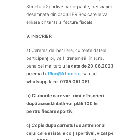
Structurii Sportive participante, persoanei
desemnate din cadrul FR Box care le va
elibera chitanta și factura fiscala;
V. INSCRIERI
a) Cererea de inscriere, cu toate datele
participanților, va fi transmisă, în scris,
pana cel mai tarziu
la data de 20.06.2023
pe email
office@frbox.ro
.
, sau pe
whatsupp la nr. 0785.051.051.
b) Cluburile care vor trimite înscrieri
după această dată vor plăti 100 lei
pentru fiecare sportiv;
c)
Copie dupa carnetul de antrenor al
celui care asista la colț sportivul, vizat pe