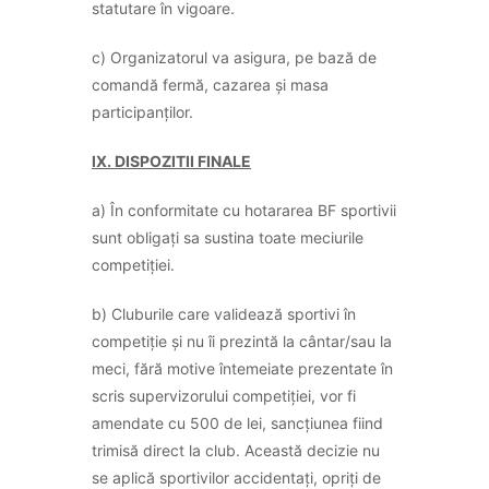
statutare în vigoare.
c) Organizatorul va asigura, pe bază de
comandă fermă, cazarea și masa
participanților.
IX. DISPOZITII FINALE
a) În conformitate cu hotararea BF sportivii
sunt obligați sa sustina toate meciurile
competiției.
b) Cluburile care validează sportivi în
competiție și nu îi prezintă la cântar/sau la
meci, fără motive întemeiate prezentate în
scris supervizorului competiției, vor fi
amendate cu 500 de lei, sancțiunea fiind
trimisă direct la club. Această decizie nu
se aplică sportivilor accidentați, opriți de