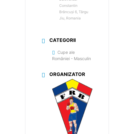
Constantin
Brâncuși 6, Târgu
Jiu, Romania
CATEGORII
Cupe ale
României - Masculin
ORGANIZATOR