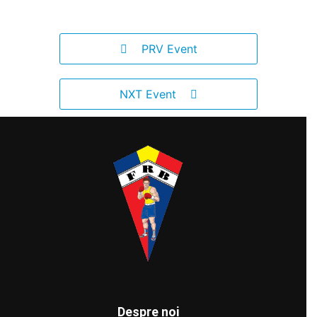
PRV Event
NXT Event
Despre noi