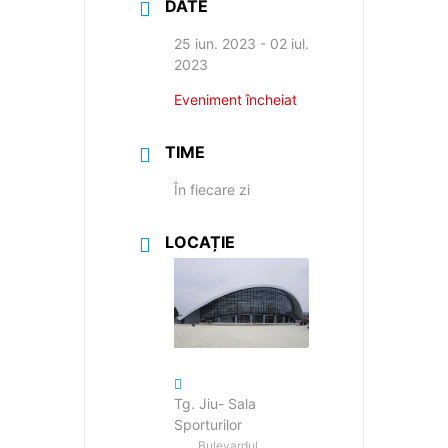
DATE
25 iun. 2023
- 02 iul.
2023
Eveniment încheiat
TIME
În fiecare zi
LOCAȚIE
Tg. Jiu- Sala
Sporturilor
Bulevardul