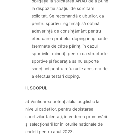
obligația la solicitarea ANAD de a pune
la dispoziție spațiul de solicitare
solicitat. Se recomandă cluburilor, ca
pentru sportivii legitimați să obțină
adeverință de consințământ pentru
efectuarea probelor doping inopinante
(semnate de către părinți în cazul
sportivilor minori), pentru ca structurile
sportive și federația să nu suporte
sancțiuni pentru refuzurile acestora de
a efectua testări doping.
II. SCOPUL
a) Verificarea potențialului pugilistic la
nivelul cadetilor, pentru depistarea
sportivilor talentați, în vederea promovării
și selecționării lor în loturile naționale de
cadeti pentru anul 2023.