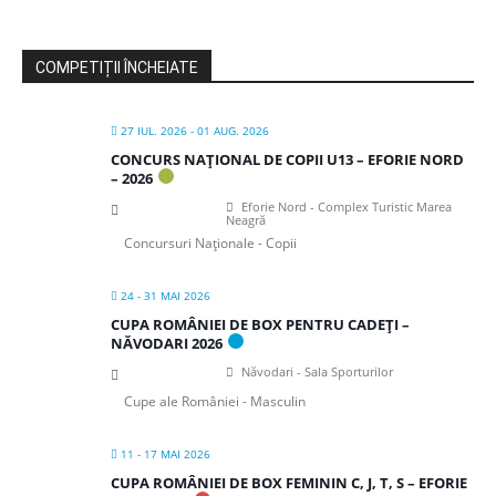
COMPETIȚII ÎNCHEIATE
27 IUL. 2026
- 01 AUG. 2026
CONCURS NAȚIONAL DE COPII U13 – EFORIE NORD
– 2026
Eforie Nord - Complex Turistic Marea
Neagră
Concursuri Naționale - Copii
24 - 31 MAI 2026
CUPA ROMÂNIEI DE BOX PENTRU CADEȚI –
NĂVODARI 2026
Năvodari - Sala Sporturilor
Cupe ale României - Masculin
11 - 17 MAI 2026
CUPA ROMÂNIEI DE BOX FEMININ C, J, T, S – EFORIE