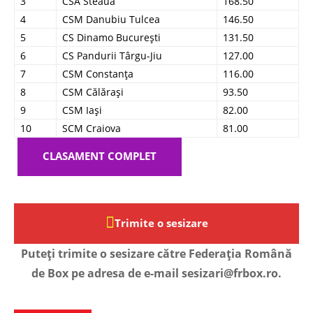
3
CSA Steaua
168.50
4
CSM Danubiu Tulcea
146.50
5
CS Dinamo București
131.50
6
CS Pandurii Târgu-Jiu
127.00
7
CSM Constanța
116.00
8
CSM Călărași
93.50
9
CSM Iași
82.00
10
SCM Craiova
81.00
CLASAMENT COMPLET
Trimite o sesizare
Puteți trimite o sesizare către Federația Română
de Box pe adresa de e-mail sesizari@frbox.ro.