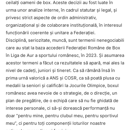
ceilalți oameni de box. Aceste decizii au fost luate în
urma unor analize interne, în cadrul statutar și legal, și
privesc strict aspecte de ordin administrativ,
organizațional și de colaborare instituțională, în interesul
funcționării coerente și unitare a Federației.
Disciplină, seriozitate, muncă, sunt termenii nenegociabili
care au stat la baza accederii Federației Române de Box
în Liga de Aur a sportului românesc, în 2023. Și asumarea
acestor termeni a făcut ca rezultatele să apară, mai ales la
nivel de cadeți, juniori și tineret. Ca să rămână însă în
prima urnă valorică a ANS și COSR, ca să poată plusa cu
medalii la seniori și calificări la Jocurile Olimpice, boxul
românesc avea nevoie de o strategie, de o direcție, un
plan de pregătire, de o echipă care să nu fie ghidată de
interese personale, ci să-și dorească performanță nu
doar ”pentru mine, pentru clubul meu, pentru sportivul
meu”, ci pentru toți componenții loturilor noastre