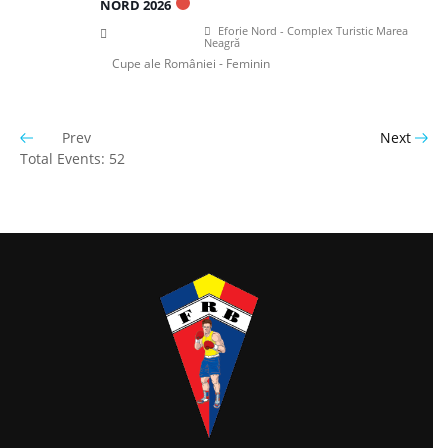
NORD 2026
Eforie Nord - Complex Turistic Marea
Neagră
Cupe ale României - Feminin
Prev
Next
Total Events: 52