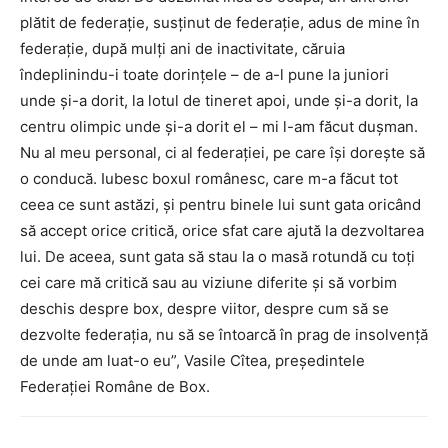
plătit de federație, susținut de federație, adus de mine în
federație, după mulți ani de inactivitate, căruia
îndeplinindu-i toate dorințele – de a-l pune la juniori
unde și-a dorit, la lotul de tineret apoi, unde și-a dorit, la
centru olimpic unde și-a dorit el – mi l-am făcut dușman.
Nu al meu personal, ci al federației, pe care își dorește să
o conducă. Iubesc boxul românesc, care m-a făcut tot
ceea ce sunt astăzi, și pentru binele lui sunt gata oricând
să accept orice critică, orice sfat care ajută la dezvoltarea
lui. De aceea, sunt gata să stau la o masă rotundă cu toți
cei care mă critică sau au viziune diferite și să vorbim
deschis despre box, despre viitor, despre cum să se
dezvolte federația, nu să se întoarcă în prag de insolvență
de unde am luat-o eu”, Vasile Cîtea, președintele
Federației Române de Box.