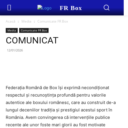
FR Box
Acasă
Media
Comunicate FR Box
Media
Comunicate FR Box
COMUNICAT
12/01/2026
Federația Română de Box își exprimă necondiționat
respectul și recunoștința profundă pentru valorile
autentice ale boxului românesc, care au construit de-a
lungul deceniilor tradiția și prestigiul acestui sport în
România. Avem convingerea că intervențiile publice
recente ale unor foste mari glorii au fost motivate