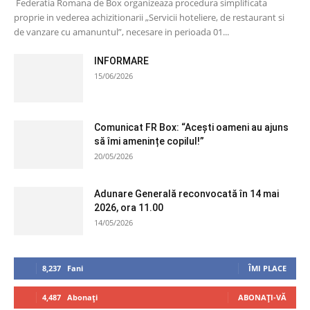
Federatia Romana de Box organizeaza procedura simplificata
proprie in vederea achizitionarii „Servicii hoteliere, de restaurant si
de vanzare cu amanuntul”, necesare in perioada 01...
INFORMARE
15/06/2026
Comunicat FR Box: “Acești oameni au ajuns
să îmi amenințe copilul!”
20/05/2026
Adunare Generală reconvocată în 14 mai
2026, ora 11.00
14/05/2026
8,237
Fani
ÎMI PLACE
4,487
Abonați
ABONAȚI-VĂ