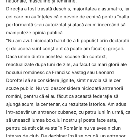
naționale, masculine și feminine.
Direcția a fost trasată deschis, majoritatea a asumat-o, iar
cei care nu au înțeles că e nevoie de echipă pentru înalta
performanță s-au autoizolat și atacă acum încercând să
manipuleze opinia publică.
”Nu am avut niciodată harul de a fi populist prin declarații
și de aceea sunt conștient că poate am făcut și greșeli.
Dacă unele dintre acestea, scoase din context,
reactualizate după luni de zile, au făcut ca mari glorii ale
boxului românesc ca Francisc Vaștag sau Leonard
Doroftei să se considere jignite, simt nevoia să le cer
scuze public. Nu voi desconsidera niciodată antrenorii
români, pentru că ei au făcut ca această federație să
ajungă acum, la centenar, cu rezultate istorice. Am adus
într-adevăr un antrenor cubanez, cu patru luni în urmă, ca
să unească lumea boxului nostru și poate face asta,
pentru că atât cât va sta în România nu va avea niciun
interes de club. De dezbinat însă se ocupă, un antrenor