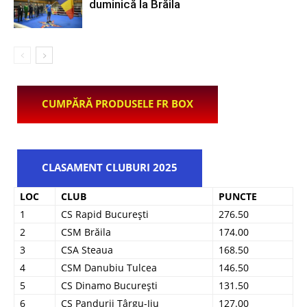
duminică la Brăila
CUMPĂRĂ PRODUSELE FR BOX
CLASAMENT CLUBURI 2025
LOC
CLUB
PUNCTE
1
CS Rapid București
276.50
2
CSM Brăila
174.00
3
CSA Steaua
168.50
4
CSM Danubiu Tulcea
146.50
5
CS Dinamo București
131.50
6
CS Pandurii Târgu-Jiu
127.00