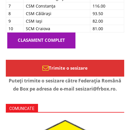
7
CSM Constanța
116.00
8
CSM Călărași
93.50
9
CSM Iași
82.00
10
SCM Craiova
81.00
CLASAMENT COMPLET
Trimite o sesizare
Puteți trimite o sesizare către Federația Română
de Box pe adresa de e-mail sesizari@frbox.ro.
COMUNICATE