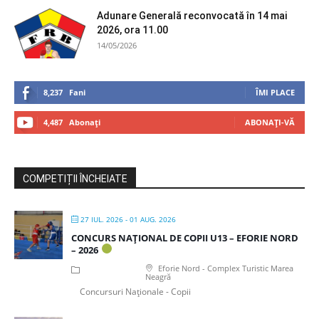
Adunare Generală reconvocată în 14 mai
2026, ora 11.00
14/05/2026
8,237
Fani
ÎMI PLACE
4,487
Abonați
ABONAȚI-VĂ
COMPETIȚII ÎNCHEIATE
27 IUL. 2026
- 01 AUG. 2026
CONCURS NAȚIONAL DE COPII U13 – EFORIE NORD
– 2026
Eforie Nord - Complex Turistic Marea
Neagră
Concursuri Naționale - Copii