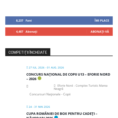
8,237
Fani
ÎMI PLACE
4,487
Abonați
ABONAȚI-VĂ
COMPETIȚII ÎNCHEIATE
27 IUL. 2026
- 01 AUG. 2026
CONCURS NAȚIONAL DE COPII U13 – EFORIE NORD
– 2026
Eforie Nord - Complex Turistic Marea
Neagră
Concursuri Naționale - Copii
24 - 31 MAI 2026
CUPA ROMÂNIEI DE BOX PENTRU CADEȚI –