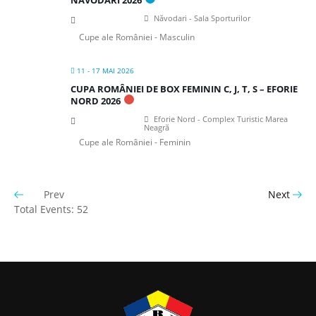
NĂVODARI 2026
Năvodari - Sala Sporturilor
Cupe ale României - Masculin
11 - 17 MAI 2026
CUPA ROMÂNIEI DE BOX FEMININ C, J, T, S – EFORIE
NORD 2026
Eforie Nord - Complex Turistic Marea
Neagră
Cupe ale României - Feminin
Prev
Next
Total Events: 52