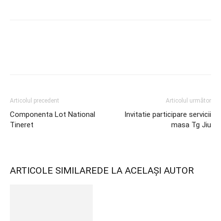
Articolul precedent
Articolul următor
Componenta Lot National
Invitatie participare servicii
Tineret
masa Tg Jiu
ARTICOLE SIMILARE
DE LA ACELAȘI AUTOR