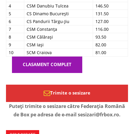
4
CSM Danubiu Tulcea
146.50
5
CS Dinamo București
131.50
6
CS Pandurii Târgu-Jiu
127.00
7
CSM Constanța
116.00
8
CSM Călărași
93.50
9
CSM Iași
82.00
10
SCM Craiova
81.00
CLASAMENT COMPLET
Trimite o sesizare
Puteți trimite o sesizare către Federația Română
de Box pe adresa de e-mail sesizari@frbox.ro.