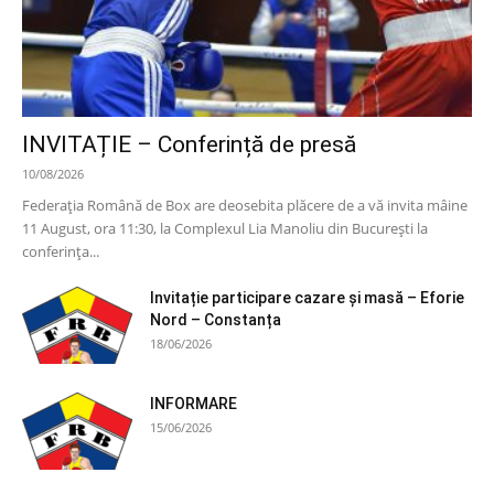
INVITAȚIE – Conferință de presă
10/08/2026
Federația Română de Box are deosebita plăcere de a vă invita mâine
11 August, ora 11:30, la Complexul Lia Manoliu din București la
conferința...
Invitație participare cazare și masă – Eforie
Nord – Constanța
18/06/2026
INFORMARE
15/06/2026