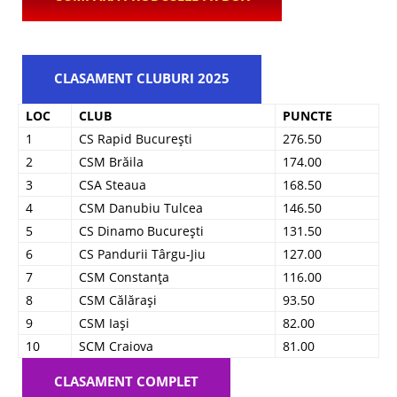
CLASAMENT CLUBURI 2025
LOC
CLUB
PUNCTE
1
CS Rapid București
276.50
2
CSM Brăila
174.00
3
CSA Steaua
168.50
4
CSM Danubiu Tulcea
146.50
5
CS Dinamo București
131.50
6
CS Pandurii Târgu-Jiu
127.00
7
CSM Constanța
116.00
8
CSM Călărași
93.50
9
CSM Iași
82.00
10
SCM Craiova
81.00
CLASAMENT COMPLET