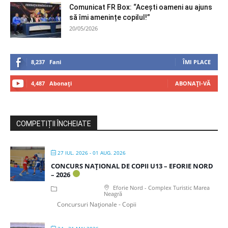
Comunicat FR Box: “Acești oameni au ajuns
să îmi amenințe copilul!”
20/05/2026
8,237
Fani
ÎMI PLACE
4,487
Abonați
ABONAȚI-VĂ
COMPETIȚII ÎNCHEIATE
27 IUL. 2026
- 01 AUG. 2026
CONCURS NAȚIONAL DE COPII U13 – EFORIE NORD
– 2026
Eforie Nord - Complex Turistic Marea
Neagră
Concursuri Naționale - Copii