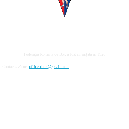
Despre noi
Federația Română de Box a fost înființată în 1926
Contactează-ne:
officefrbox@gmail.com
URMĂREȘTE-NE!