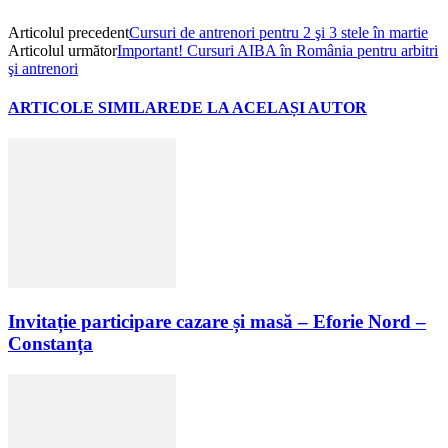
Articolul precedent
Cursuri de antrenori pentru 2 şi 3 stele în martie
Articolul următor
Important! Cursuri AIBA în România pentru arbitri
şi antrenori
ARTICOLE SIMILARE
DE LA ACELAȘI AUTOR
Invitație participare cazare și masă – Eforie Nord –
Constanța