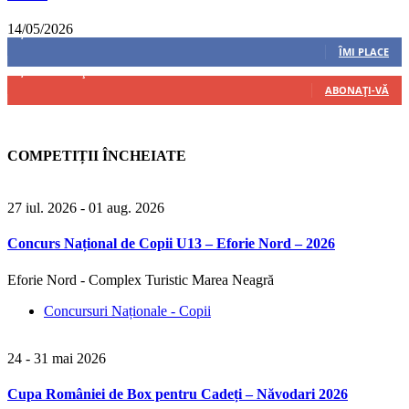
14/05/2026
8,237
Fani
ÎMI PLACE
4,487
Abonați
ABONAȚI-VĂ
COMPETIȚII ÎNCHEIATE
27 iul. 2026
- 01 aug. 2026
Concurs Național de Copii U13 – Eforie Nord – 2026
Eforie Nord - Complex Turistic Marea Neagră
Concursuri Naționale - Copii
24 - 31 mai 2026
Cupa României de Box pentru Cadeți – Năvodari 2026