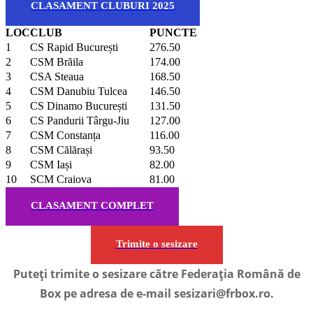
CLASAMENT CLUBURI 2025
LOC
CLUB
PUNCTE
1
CS Rapid București
276.50
2
CSM Brăila
174.00
3
CSA Steaua
168.50
4
CSM Danubiu Tulcea
146.50
5
CS Dinamo București
131.50
6
CS Pandurii Târgu-Jiu
127.00
7
CSM Constanța
116.00
8
CSM Călărași
93.50
9
CSM Iași
82.00
10
SCM Craiova
81.00
CLASAMENT COMPLET
Trimite o sesizare
Puteți trimite o sesizare către Federația Română de
Box pe adresa de e-mail sesizari@frbox.ro.