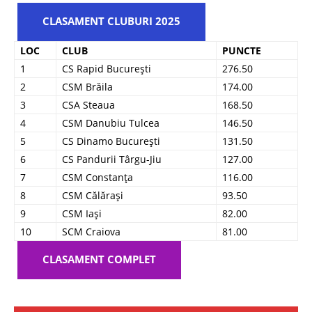
CLASAMENT CLUBURI 2025
LOC
CLUB
PUNCTE
1
CS Rapid București
276.50
2
CSM Brăila
174.00
3
CSA Steaua
168.50
4
CSM Danubiu Tulcea
146.50
5
CS Dinamo București
131.50
6
CS Pandurii Târgu-Jiu
127.00
7
CSM Constanța
116.00
8
CSM Călărași
93.50
9
CSM Iași
82.00
10
SCM Craiova
81.00
CLASAMENT COMPLET