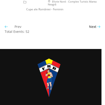
Eforie Nord - Complex Turistic Marea
Neagră
Cupe ale României - Feminin
Prev
Next
Total Events: 52