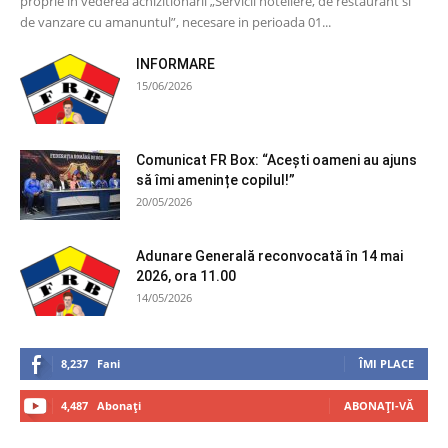
proprie in vederea achizitionarii „Servicii hoteliere, de restaurant si
de vanzare cu amanuntul”, necesare in perioada 01...
INFORMARE
15/06/2026
Comunicat FR Box: “Acești oameni au ajuns
să îmi amenințe copilul!”
20/05/2026
Adunare Generală reconvocată în 14 mai
2026, ora 11.00
14/05/2026
8,237
Fani
ÎMI PLACE
4,487
Abonați
ABONAȚI-VĂ