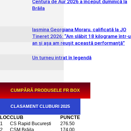
Centura de Aur 2026 a început duminică la
Brăila
Iasmina Georgiana Moraru, calificată la JO
Tineret 2026: “Am slăbit 18 kilograme într-
an și așa am reușit această performanță”
Un turneu intrat în legendă
CUMPĂRĂ PRODUSELE FR BOX
CLASAMENT CLUBURI 2025
LOC
CLUB
PUNCTE
1
CS Rapid București
276.50
2
CSM Brăila
174.00