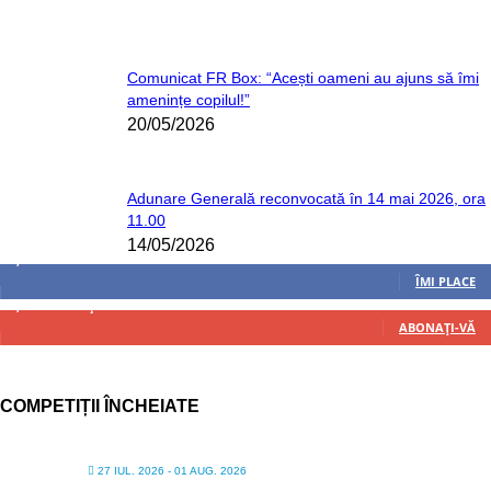
Comunicat FR Box: “Acești oameni au ajuns să îmi
amenințe copilul!”
20/05/2026
Adunare Generală reconvocată în 14 mai 2026, ora
11.00
14/05/2026
8,237
Fani
ÎMI PLACE
4,487
Abonați
ABONAȚI-VĂ
COMPETIȚII ÎNCHEIATE
27 IUL. 2026
- 01 AUG. 2026