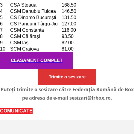
3
CSA Steaua
168.50
4
CSM Danubiu Tulcea
146.50
5
CS Dinamo București
131.50
6
CS Pandurii Târgu-Jiu
127.00
7
CSM Constanța
116.00
8
CSM Călărași
93.50
9
CSM Iași
82.00
10
SCM Craiova
81.00
CLASAMENT COMPLET
Trimite o sesizare
Puteți trimite o sesizare către Federația Română de Box
pe adresa de e-mail sesizari@frbox.ro.
COMUNICATE