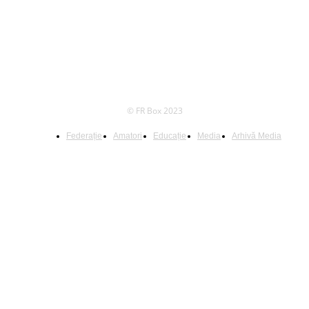
© FR Box 2023
Federație
Amatori
Educație
Media
Arhivă Media