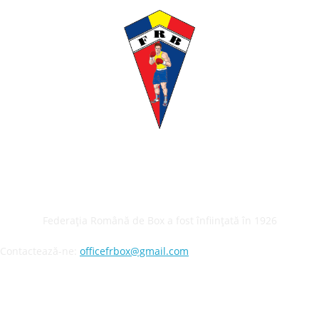
Despre noi
Federația Română de Box a fost înființată în 1926
Contactează-ne:
officefrbox@gmail.com
URMĂREȘTE-NE!