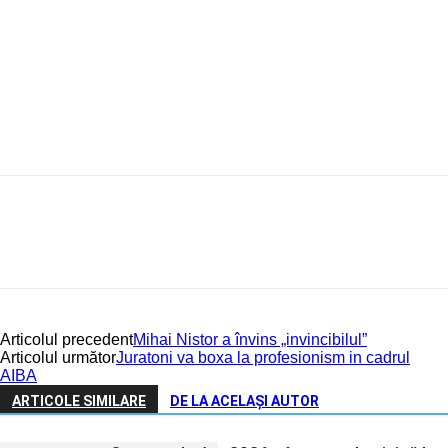
Articolul precedent
Mihai Nistor a învins „invincibilul”
Articolul următor
Juratoni va boxa la profesionism in cadrul
AIBA
ARTICOLE SIMILARE
DE LA ACELAȘI AUTOR