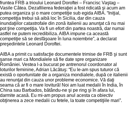
fruntea FRB a trioului Leonard Doroftei – Francisc Vaştag –
Vasile Câtea. Dezafilierea federaţiei a fost ridicată şi acum am
putea organiza şi o mare competiţie sub egida AIBA. “Iniţial,
competiţia trebui să aibă loc în Sicilia, dar din cauza
inundaţiilor catastrofale din zonă italienii au anunţat că nu mai
pot ţine competiţia. Va fi un efort din partea noastră, dar numai
astfel ne putem recredibiliza. AIBA impune ca această
competiţie să se desfăşoare în luna noiembrie”, a declarat
preşedintele Leonard Doroftei.
AIBA a primit cu satisfacţie documentele trimise de FRB şi sunt
şanse mari ca Mondialele să fie date spre organizare
României. Vestea l-a bucurat pe antrenorul coordonator al
loturilor feminine, Adrian Lăcătuş: “Eu le-am spus tuturor că
există o oportunitate de a organiza mondialele, după ce italienii
au renunţat din cauza unor probleme economice. Vă daţi
seama că ar fi o mare lovitură! Noi am luat medalii în India, în
China sau Barbados, bătându-ne şi pe ring şi în afara lui,
darmite acasă. Eu mi-am propus anul acesta ca obiectiv
obţinerea a zece medalii cu fetele, la toate competiţiile mari”.