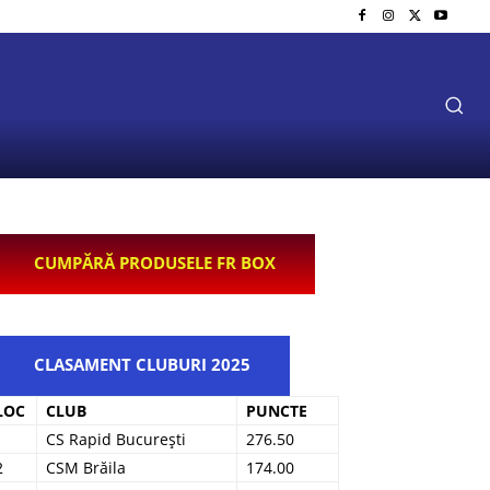
CUMPĂRĂ PRODUSELE FR BOX
CLASAMENT CLUBURI 2025
LOC
CLUB
PUNCTE
1
CS Rapid București
276.50
2
CSM Brăila
174.00