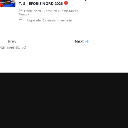
T, S – EFORIE NORD 2026
Eforie Nord - Complex Turistic Marea
Neagră
Cupe ale României - Feminin
Prev
Next
tal Events: 52