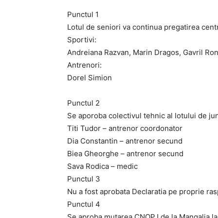
Punctul 1
Lotul de seniori va continua pregatirea cen
Sportivi:
Andreiana Razvan, Marin Dragos, Gavril Rona
Antrenori:
Dorel Simion
Punctul 2
Se aporoba colectivul tehnic al lotului de jun
Titi Tudor – antrenor coordonator
Dia Constantin – antrenor secund
Biea Gheorghe – antrenor secund
Sava Rodica – medic
Punctul 3
Nu a fost aprobata Declaratia pe proprie ra
Punctul 4
Se aproba mutarea CNOPJ de la Mangalia la