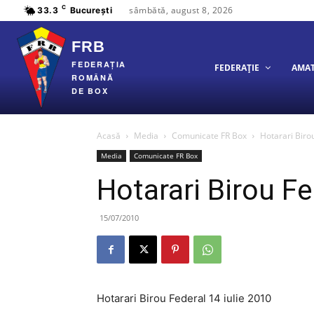
C
sâmbătă, august 8, 2026
33.3
București
FRB
FEDERAȚIA
FEDERAȚIE
AMA
ROMÂNĂ
DE BOX
Acasă
Media
Comunicate FR Box
Hotarari Biro
Media
Comunicate FR Box
Hotarari Birou Fe
15/07/2010
Hotarari Birou Federal 14 iulie 2010