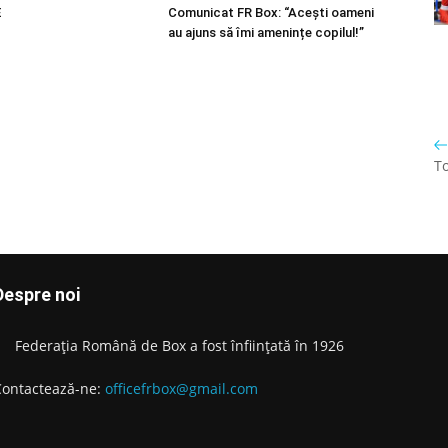
E
Comunicat FR Box: “Acești oameni
au ajuns să îmi amenințe copilul!”
To
Despre noi
Federația Română de Box a fost înființată în 1926
Contactează-ne:
officefrbox@gmail.com