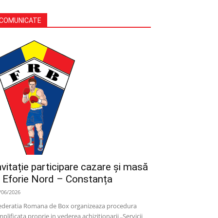
COMUNICATE
nvitație participare cazare și masă
 Eforie Nord – Constanța
/06/2026
deratia Romana de Box organizeaza procedura
mplificata proprie in vederea achizitionarii „Servicii