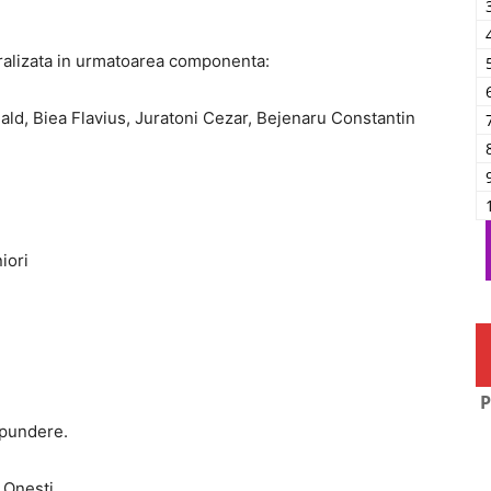
tralizata in urmatoarea componenta:
ld, Biea Flavius, Juratoni Cezar, Bejenaru Constantin
iori
P
spundere.
 Onesti.