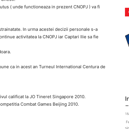
utus ( unde functioneaza in prezent CNOPJ ) va fi
strainatate. In urma acestei decizii personale s-a
tinue activitatea la CNOPJ iar Captari Ilie sa fie
doara.
ropune ca in acest an Turneul International Centura de
vul calificat la JO Tineret Singapore 2010.
I
 competitia Combat Games Beijing 2010.
–
18
Fe
si