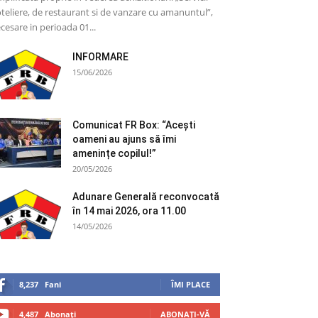
teliere, de restaurant si de vanzare cu amanuntul”,
cesare in perioada 01...
INFORMARE
15/06/2026
Comunicat FR Box: “Acești
oameni au ajuns să îmi
amenințe copilul!”
20/05/2026
Adunare Generală reconvocată
în 14 mai 2026, ora 11.00
14/05/2026
8,237
Fani
ÎMI PLACE
4,487
Abonați
ABONAȚI-VĂ