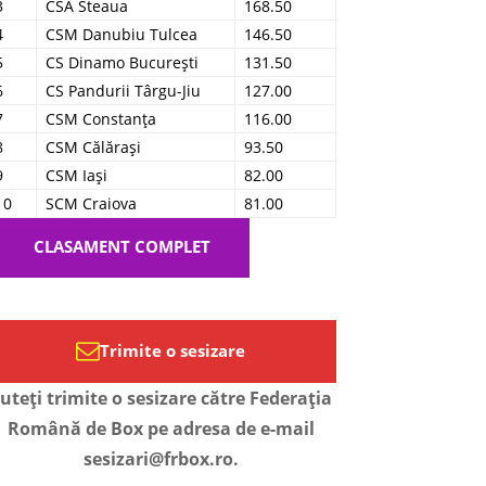
3
CSA Steaua
168.50
4
CSM Danubiu Tulcea
146.50
5
CS Dinamo București
131.50
6
CS Pandurii Târgu-Jiu
127.00
7
CSM Constanța
116.00
8
CSM Călărași
93.50
9
CSM Iași
82.00
10
SCM Craiova
81.00
CLASAMENT COMPLET
Trimite o sesizare
uteți trimite o sesizare către Federația
Română de Box pe adresa de e-mail
sesizari@frbox.ro.