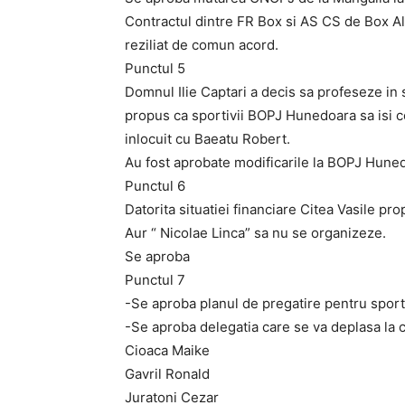
Contractul dintre FR Box si AS CS de Box Al
reziliat de comun acord.
Punctul 5
Domnul Ilie Captari a decis sa profeseze in 
propus ca sportivii BOPJ Hunedoara sa isi con
inlocuit cu Baeatu Robert.
Au fost aprobate modificarile la BOPJ Hune
Punctul 6
Datorita situatiei financiare Citea Vasile p
Aur “ Nicolae Linca” sa nu se organizeze.
Se aproba
Punctul 7
-Se aproba planul de pregatire pentru sporti
-Se aproba delegatia care se va deplasa la
Cioaca Maike
Gavril Ronald
Juratoni Cezar