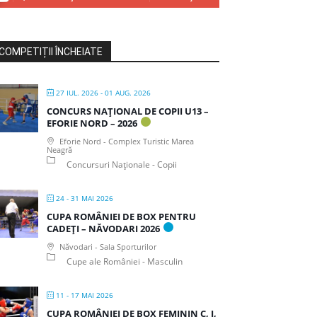
COMPETIȚII ÎNCHEIATE
27 IUL. 2026
- 01 AUG. 2026
CONCURS NAȚIONAL DE COPII U13 –
EFORIE NORD – 2026
Eforie Nord - Complex Turistic Marea
Neagră
Concursuri Naționale - Copii
24 - 31 MAI 2026
CUPA ROMÂNIEI DE BOX PENTRU
CADEȚI – NĂVODARI 2026
Năvodari - Sala Sporturilor
Cupe ale României - Masculin
11 - 17 MAI 2026
CUPA ROMÂNIEI DE BOX FEMININ C, J,