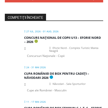
COMPETIȚII ÎNCHEIATE
27 IUL. 2026
- 01 AUG. 2026
CONCURS NAȚIONAL DE COPII U13 – EFORIE NORD
– 2026
Eforie Nord - Complex Turistic Marea
Neagră
Concursuri Naționale - Copii
24 - 31 MAI 2026
CUPA ROMÂNIEI DE BOX PENTRU CADEȚI –
NĂVODARI 2026
Năvodari - Sala Sporturilor
Cupe ale României - Masculin
11 - 17 MAI 2026
CUPA ROMÂNIEI DE BOX FEMININ C, J, T, S – EFORIE