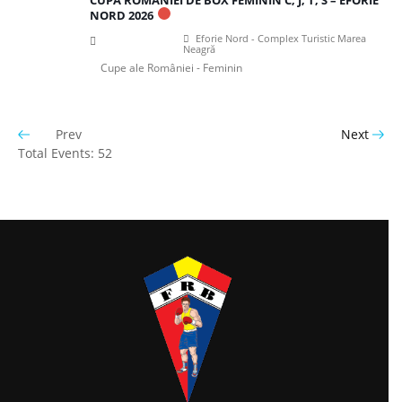
NORD 2026
Eforie Nord - Complex Turistic Marea
Neagră
Cupe ale României - Feminin
Prev
Next
Total Events: 52