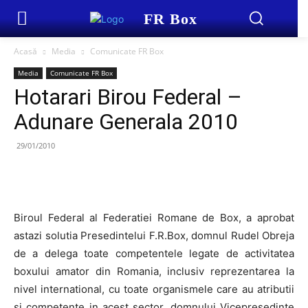
FR Box
Acasă
Media
Comunicate FR Box
Media
Comunicate FR Box
Hotarari Birou Federal –
Adunare Generala 2010
29/01/2010
Biroul Federal al Federatiei Romane de Box, a aprobat
astazi solutia Presedintelui F.R.Box, domnul Rudel Obreja
de a delega toate competentele legate de activitatea
boxului amator din Romania, inclusiv reprezentarea la
nivel international, cu toate organismele care au atributii
si competente in acest sector, domnului Vicepresedinte