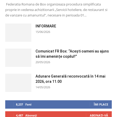
Federatia Romana de Box organizeaza procedura simplificata
proprie in vederea achizitionarii „Servicii hoteliere, de restaurant si
de vanzare cu amanuntul”, necesare in perioada 01...
INFORMARE
15/06/2026
Comunicat FR Box: “Acești oameni au ajuns
să îmi amenințe copilul!”
20/05/2026
Adunare Generală reconvocată în 14 mai
2026, ora 11.00
14/05/2026
8,237
Fani
ÎMI PLACE
4,487
Abonați
ABONAȚI-VĂ