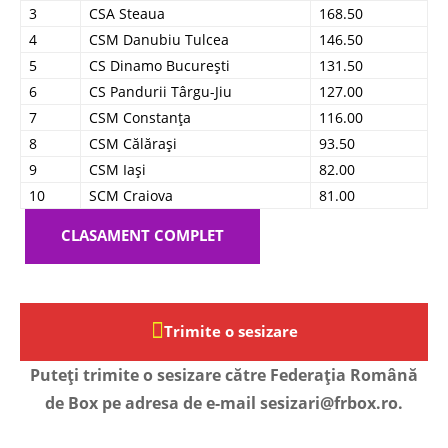
3
CSA Steaua
168.50
4
CSM Danubiu Tulcea
146.50
5
CS Dinamo București
131.50
6
CS Pandurii Târgu-Jiu
127.00
7
CSM Constanța
116.00
8
CSM Călărași
93.50
9
CSM Iași
82.00
10
SCM Craiova
81.00
CLASAMENT COMPLET
Trimite o sesizare
Puteți trimite o sesizare către Federația Română
de Box pe adresa de e-mail sesizari@frbox.ro.