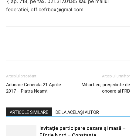
7, ap. 718, pe fax. 021.317.01.85 sau pe mailul
federatiei, officefrbox@gmal.com
Articolul precedent
Articolul următor
Adunare Generala 21 Aprilie
Mihai Leu, președinte de
2017 – Piatra Neamt
onoare al FRB
ARTICOLE SIMILARE
DE LA ACELAȘI AUTOR
Invitație participare cazare și masă –
Eforie Nord – Constanța