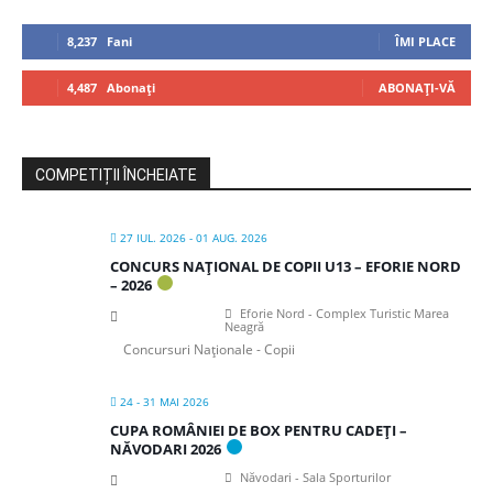
8,237
Fani
ÎMI PLACE
4,487
Abonați
ABONAȚI-VĂ
COMPETIȚII ÎNCHEIATE
27 IUL. 2026
- 01 AUG. 2026
CONCURS NAȚIONAL DE COPII U13 – EFORIE NORD
– 2026
Eforie Nord - Complex Turistic Marea
Neagră
Concursuri Naționale - Copii
24 - 31 MAI 2026
CUPA ROMÂNIEI DE BOX PENTRU CADEȚI –
NĂVODARI 2026
Năvodari - Sala Sporturilor