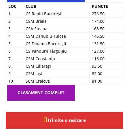
LOC
CLUB
PUNCTE
1
CS Rapid București
276.50
2
CSM Brăila
174.00
3
CSA Steaua
168.50
4
CSM Danubiu Tulcea
146.50
5
CS Dinamo București
131.50
6
CS Pandurii Târgu-Jiu
127.00
7
CSM Constanța
116.00
8
CSM Călărași
93.50
9
CSM Iași
82.00
10
SCM Craiova
81.00
CLASAMENT COMPLET
Trimite o sesizare