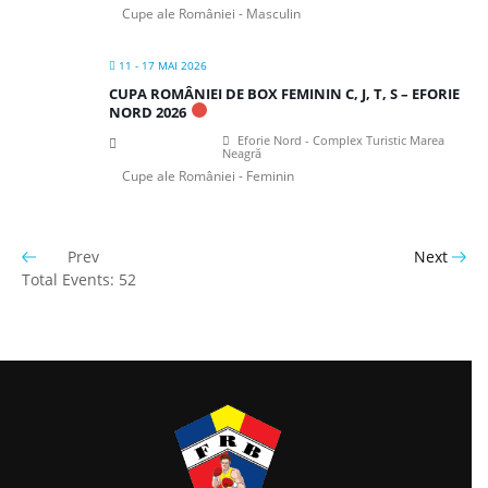
Cupe ale României - Masculin
11 - 17 MAI 2026
CUPA ROMÂNIEI DE BOX FEMININ C, J, T, S – EFORIE
NORD 2026
Eforie Nord - Complex Turistic Marea
Neagră
Cupe ale României - Feminin
Prev
Next
Total Events: 52