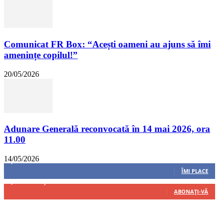
Comunicat FR Box: “Acești oameni au ajuns să îmi
amenințe copilul!”
20/05/2026
Adunare Generală reconvocată în 14 mai 2026, ora
11.00
14/05/2026
8,237
Fani
ÎMI PLACE
4,487
Abonați
ABONAȚI-VĂ