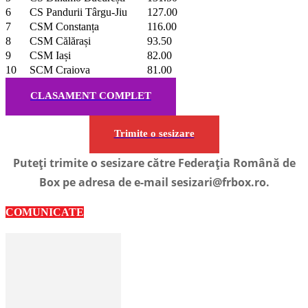
6
CS Pandurii Târgu-Jiu
127.00
7
CSM Constanța
116.00
8
CSM Călărași
93.50
9
CSM Iași
82.00
10
SCM Craiova
81.00
CLASAMENT COMPLET
Trimite o sesizare
Puteți trimite o sesizare către Federația Română de
Box pe adresa de e-mail sesizari@frbox.ro.
COMUNICATE