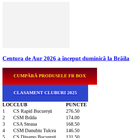
Centura de Aur 2026 a început duminică la Brăila
CUMPĂRĂ PRODUSELE FR BOX
CLASAMENT CLUBURI 2025
LOC
CLUB
PUNCTE
1
CS Rapid București
276.50
2
CSM Brăila
174.00
3
CSA Steaua
168.50
4
CSM Danubiu Tulcea
146.50
5
CS Dinamo București
131.50