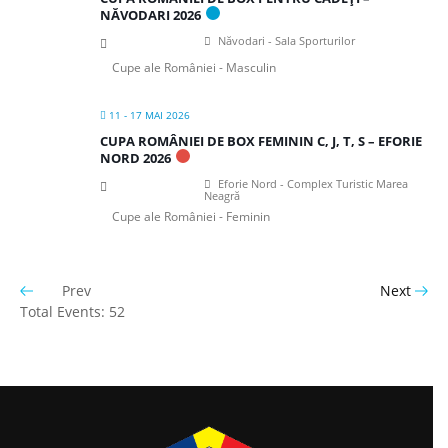
NĂVODARI 2026
Năvodari - Sala Sporturilor
Cupe ale României - Masculin
11 - 17 MAI 2026
CUPA ROMÂNIEI DE BOX FEMININ C, J, T, S – EFORIE
NORD 2026
Eforie Nord - Complex Turistic Marea
Neagră
Cupe ale României - Feminin
Prev
Next
Total Events: 52