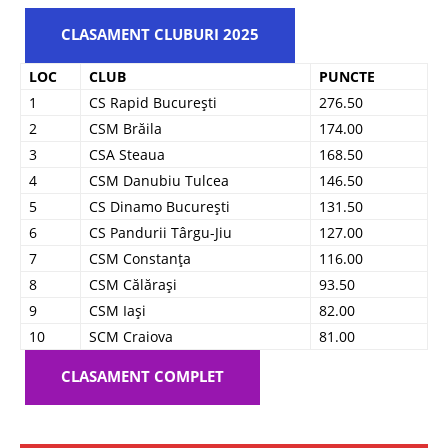
CLASAMENT CLUBURI 2025
LOC
CLUB
PUNCTE
1
CS Rapid București
276.50
2
CSM Brăila
174.00
3
CSA Steaua
168.50
4
CSM Danubiu Tulcea
146.50
5
CS Dinamo București
131.50
6
CS Pandurii Târgu-Jiu
127.00
7
CSM Constanța
116.00
8
CSM Călărași
93.50
9
CSM Iași
82.00
10
SCM Craiova
81.00
CLASAMENT COMPLET