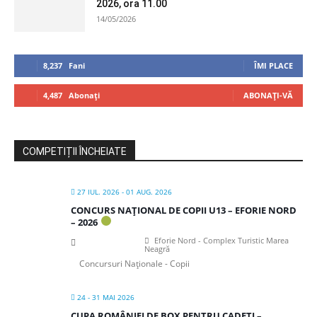
2026, ora 11.00
14/05/2026
8,237
Fani
ÎMI PLACE
4,487
Abonați
ABONAȚI-VĂ
COMPETIȚII ÎNCHEIATE
27 IUL. 2026
- 01 AUG. 2026
CONCURS NAȚIONAL DE COPII U13 – EFORIE NORD
– 2026
Eforie Nord - Complex Turistic Marea
Neagră
Concursuri Naționale - Copii
24 - 31 MAI 2026
CUPA ROMÂNIEI DE BOX PENTRU CADEȚI –