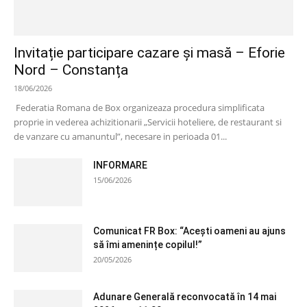
Invitație participare cazare și masă – Eforie
Nord – Constanța
18/06/2026
Federatia Romana de Box organizeaza procedura simplificata
proprie in vederea achizitionarii „Servicii hoteliere, de restaurant si
de vanzare cu amanuntul”, necesare in perioada 01...
INFORMARE
15/06/2026
Comunicat FR Box: “Acești oameni au ajuns
să îmi amenințe copilul!”
20/05/2026
Adunare Generală reconvocată în 14 mai