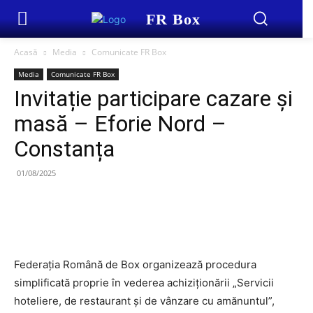
FR Box
Acasă
Media
Comunicate FR Box
Media
Comunicate FR Box
Invitație participare cazare și
masă – Eforie Nord –
Constanța
01/08/2025
Federația Română de Box organizează procedura
simplificată proprie în vederea achiziționării „Servicii
hoteliere, de restaurant și de vânzare cu amănuntul”,