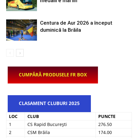
medalii e mai lin
Centura de Aur 2026 a început
duminică la Brăila
CUMPĂRĂ PRODUSELE FR BOX
CLASAMENT CLUBURI 2025
LOC
CLUB
PUNCTE
1
CS Rapid București
276.50
2
CSM Brăila
174.00