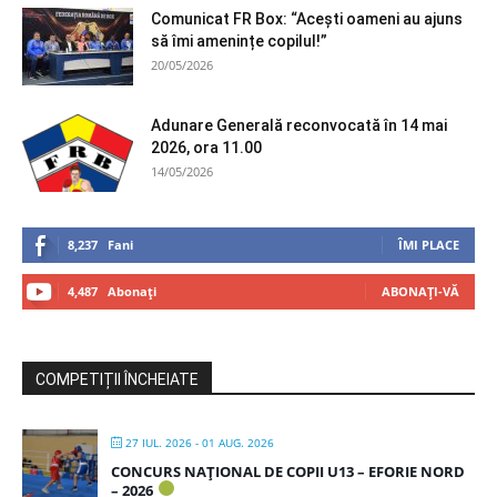
Comunicat FR Box: “Acești oameni au ajuns
să îmi amenințe copilul!”
20/05/2026
Adunare Generală reconvocată în 14 mai
2026, ora 11.00
14/05/2026
8,237
Fani
ÎMI PLACE
4,487
Abonați
ABONAȚI-VĂ
COMPETIȚII ÎNCHEIATE
27 IUL. 2026
- 01 AUG. 2026
CONCURS NAȚIONAL DE COPII U13 – EFORIE NORD
– 2026