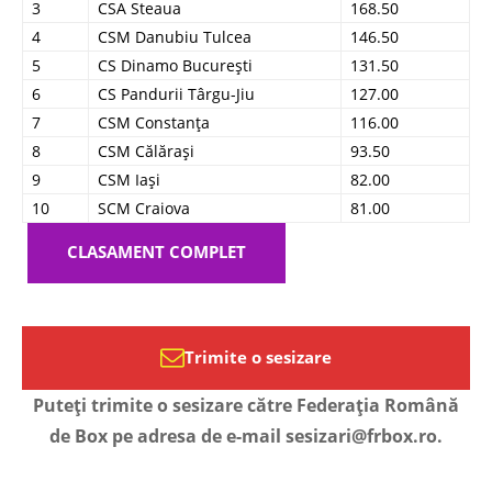
3
CSA Steaua
168.50
4
CSM Danubiu Tulcea
146.50
5
CS Dinamo București
131.50
6
CS Pandurii Târgu-Jiu
127.00
7
CSM Constanța
116.00
8
CSM Călărași
93.50
9
CSM Iași
82.00
10
SCM Craiova
81.00
CLASAMENT COMPLET
Trimite o sesizare
Puteți trimite o sesizare către Federația Română
de Box pe adresa de e-mail sesizari@frbox.ro.