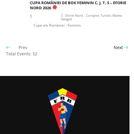
CUPA ROMÂNIEI DE BOX FEMININ C, J, T, S – EFORIE
NORD 2026
Eforie Nord - Complex Turistic Marea
Neagră
Cupe ale României - Feminin
Prev
Next
Total Events: 52