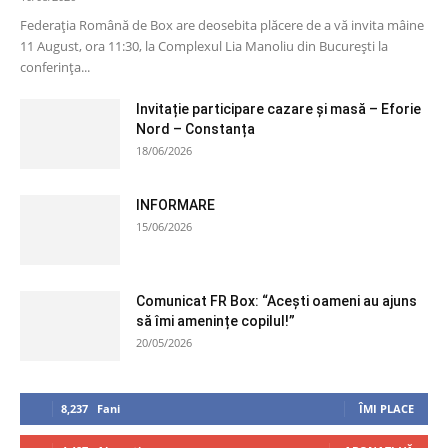
Federația Română de Box are deosebita plăcere de a vă invita mâine
11 August, ora 11:30, la Complexul Lia Manoliu din București la
conferința...
Invitație participare cazare și masă – Eforie
Nord – Constanța
18/06/2026
INFORMARE
15/06/2026
Comunicat FR Box: “Acești oameni au ajuns
să îmi amenințe copilul!”
20/05/2026
8,237
Fani
ÎMI PLACE