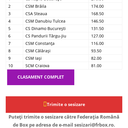
2
CSM Brăila
174.00
3
CSA Steaua
168.50
4
CSM Danubiu Tulcea
146.50
5
CS Dinamo București
131.50
6
CS Pandurii Târgu-Jiu
127.00
7
CSM Constanța
116.00
8
CSM Călărași
93.50
9
CSM Iași
82.00
10
SCM Craiova
81.00
CLASAMENT COMPLET
Trimite o sesizare
Puteți trimite o sesizare către Federația Română
de Box pe adresa de e-mail sesizari@frbox.ro.