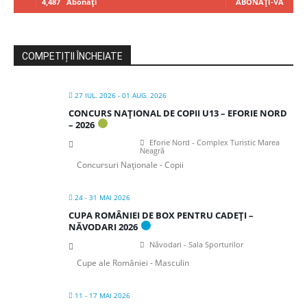
4,487
Abonați
ABONAȚI-VĂ
COMPETIȚII ÎNCHEIATE
27 IUL. 2026
- 01 AUG. 2026
CONCURS NAȚIONAL DE COPII U13 – EFORIE NORD
– 2026
Eforie Nord - Complex Turistic Marea
Neagră
Concursuri Naționale - Copii
24 - 31 MAI 2026
CUPA ROMÂNIEI DE BOX PENTRU CADEȚI –
NĂVODARI 2026
Năvodari - Sala Sporturilor
Cupe ale României - Masculin
11 - 17 MAI 2026