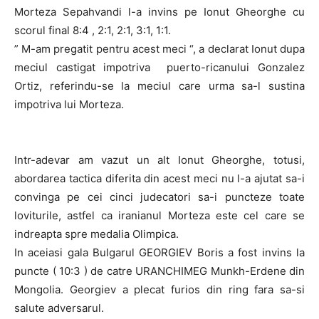
Morteza Sepahvandi l-a invins pe Ionut Gheorghe cu
scorul final 8:4 , 2:1, 2:1, 3:1, 1:1.
” M-am pregatit pentru acest meci “, a declarat Ionut dupa
meciul castigat impotriva puerto-ricanului Gonzalez
Ortiz, referindu-se la meciul care urma sa-l sustina
impotriva lui Morteza.
Intr-adevar am vazut un alt Ionut Gheorghe, totusi,
abordarea tactica diferita din acest meci nu l-a ajutat sa-i
convinga pe cei cinci judecatori sa-i puncteze toate
loviturile, astfel ca iranianul Morteza este cel care se
indreapta spre medalia Olimpica.
In aceiasi gala Bulgarul GEORGIEV Boris a fost invins la
puncte ( 10:3 ) de catre URANCHIMEG Munkh-Erdene din
Mongolia. Georgiev a plecat furios din ring fara sa-si
salute adversarul.