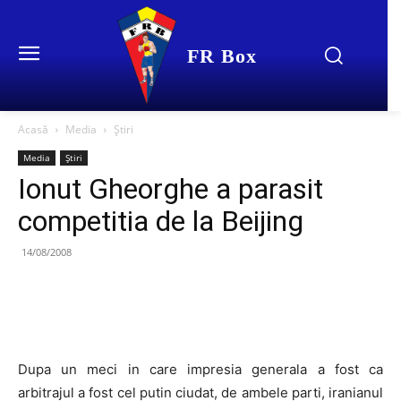
FR Box
Acasă
Media
Știri
Media
Știri
Ionut Gheorghe a parasit
competitia de la Beijing
14/08/2008
Dupa un meci in care impresia generala a fost ca
arbitrajul a fost cel putin ciudat, de ambele parti, iranianul