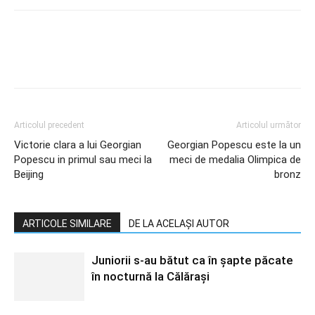
Articolul precedent
Articolul următor
Victorie clara a lui Georgian
Georgian Popescu este la un
Popescu in primul sau meci la
meci de medalia Olimpica de
Beijing
bronz
ARTICOLE SIMILARE
DE LA ACELAȘI AUTOR
Juniorii s-au bătut ca în șapte păcate
în nocturnă la Călărași