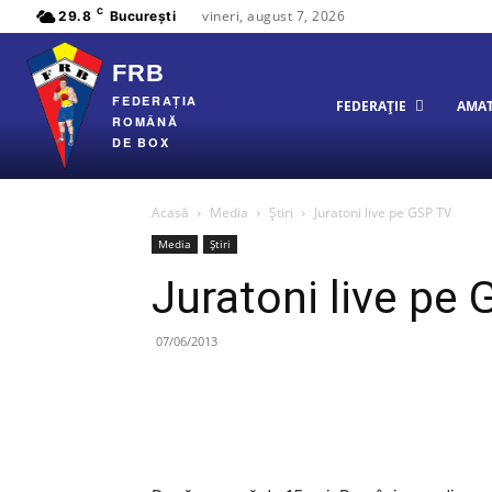
C
vineri, august 7, 2026
29.8
București
FRB
FEDERAȚIA
FEDERAȚIE
AMA
ROMÂNĂ
DE BOX
Acasă
Media
Știri
Juratoni live pe GSP TV
Media
Știri
Juratoni live pe
07/06/2013