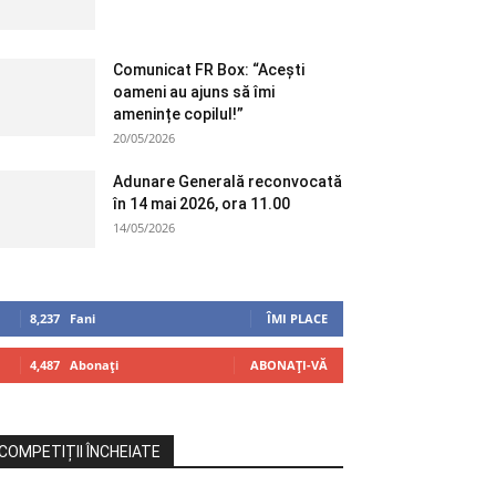
Comunicat FR Box: “Acești
oameni au ajuns să îmi
amenințe copilul!”
20/05/2026
Adunare Generală reconvocată
în 14 mai 2026, ora 11.00
14/05/2026
8,237
Fani
ÎMI PLACE
4,487
Abonați
ABONAȚI-VĂ
COMPETIȚII ÎNCHEIATE