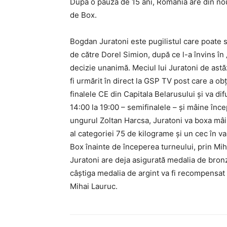
După o pauză de 15 ani, România are din no
de Box.
Bogdan Juratoni este pugilistul care poate s
de către Dorel Simion, după ce l-a învins în 
decizie unanimă. Meciul lui Juratoni de astă
fi urmărit în direct la GSP TV post care a ob
finalele CE din Capitala Belarusului şi va di
14:00 la 19:00 – semifinalele – şi mâine înce
ungurul Zoltan Harcsa, Juratoni va boxa mâ
al categoriei 75 de kilograme şi un cec în 
Box înainte de începerea turneului, prin Mih
Juratoni are deja asigurată medalia de bronz
câştiga medalia de argint va fi recompensat 
Mihai Lauruc.