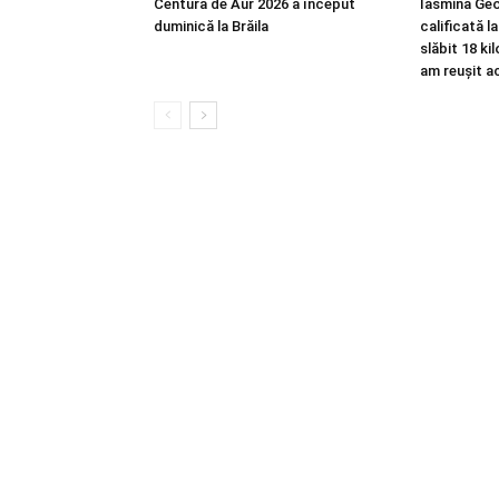
Centura de Aur 2026 a început
Iasmina Geo
duminică la Brăila
calificată l
slăbit 18 ki
am reușit a