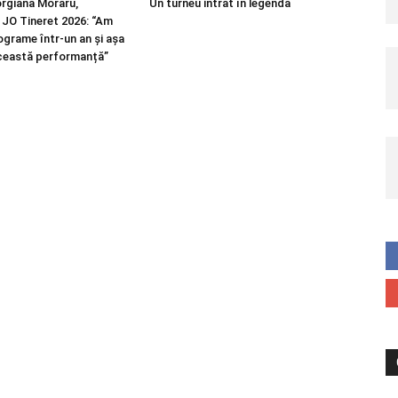
rgiana Moraru,
Un turneu intrat în legendă
a JO Tineret 2026: “Am
lograme într-un an și așa
ceastă performanță”