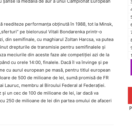
u şanse la medalia de aur a unui Campionat European
ă reediteze performanţa obţinută în 1988, tot la Minsk,
„sferturi” pe bielorusul Vitali Bondarenka printr-o
zi, din semifinale, cu maghiarul Zoltan Harcsa, va putea
ţinut drepturile de transmisie pentru semifinalele şi
fuza meciurile din aceste faze ale competiţiei azi de la
pând cu orele 14:00, finalele. Dacă îl va învinge şi pe
ine cu aurul european pe masă, pentru titlul european
valoare de 500 de milioane de lei, sumă promisă de FR
ai Lauruc, membru al Biroului Federal al Federaţiei.
 şi un cec de 100 de milioane de lei, iar dacă va
cu 250 de milioane de lei din partea omului de afaceri
P