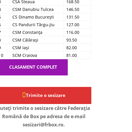
3
CSA Steaua
168.50
4
CSM Danubiu Tulcea
146.50
5
CS Dinamo București
131.50
6
CS Pandurii Târgu-Jiu
127.00
7
CSM Constanța
116.00
8
CSM Călărași
93.50
9
CSM Iași
82.00
10
SCM Craiova
81.00
CLASAMENT COMPLET
Trimite o sesizare
uteți trimite o sesizare către Federația
Română de Box pe adresa de e-mail
sesizari@frbox.ro.