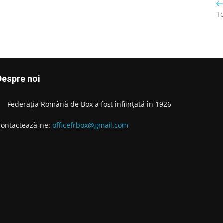
To
Despre noi
Federația Română de Box a fost înființată în 1926
Contactează-ne:
officefrbox@gmail.com