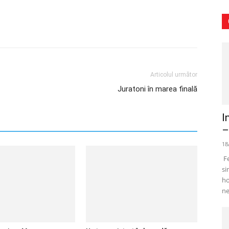
Articolul următor
Juratoni în marea finală
I
–
18
Fe
si
ho
ne