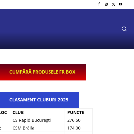
CUMPĂRĂ PRODUSELE FR BOX
CLASAMENT CLUBURI 2025
LOC
CLUB
PUNCTE
1
CS Rapid București
276.50
2
CSM Brăila
174.00