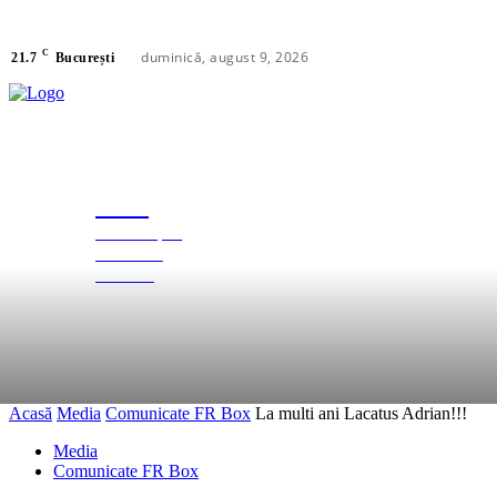
C
duminică, august 9, 2026
21.7
București
FRB
FEDERAȚIA
FEDERAȚIE
ROMÂNĂ
DE BOX
Acasă
Media
Comunicate FR Box
La multi ani Lacatus Adrian!!!
Media
Comunicate FR Box