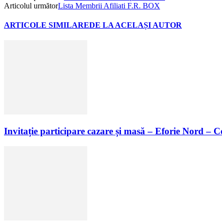
Articolul următor
Lista Membrii Afiliati F.R. BOX
ARTICOLE SIMILARE
DE LA ACELAȘI AUTOR
Invitație participare cazare și masă – Eforie Nord – 