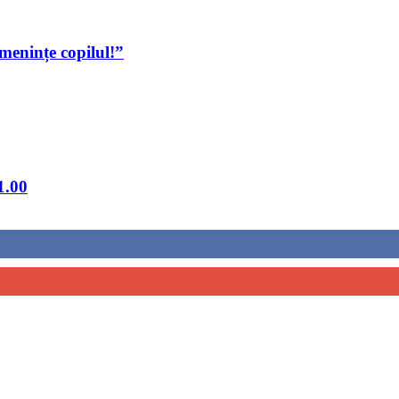
menințe copilul!”
1.00