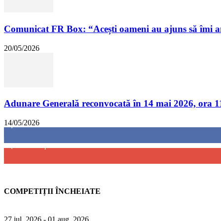
Comunicat FR Box: “Acești oameni au ajuns să îmi a
20/05/2026
Adunare Generală reconvocată în 14 mai 2026, ora 1
14/05/2026
8,237
Fani
4,487
Abonați
COMPETIȚII ÎNCHEIATE
27 iul. 2026
- 01 aug. 2026