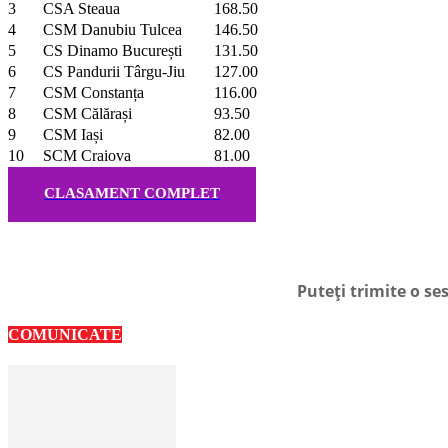
3
CSA Steaua
168.50
4
CSM Danubiu Tulcea
146.50
5
CS Dinamo București
131.50
6
CS Pandurii Târgu-Jiu
127.00
7
CSM Constanța
116.00
8
CSM Călărași
93.50
9
CSM Iași
82.00
10
SCM Craiova
81.00
CLASAMENT COMPLET
Puteți trimite o s
COMUNICATE