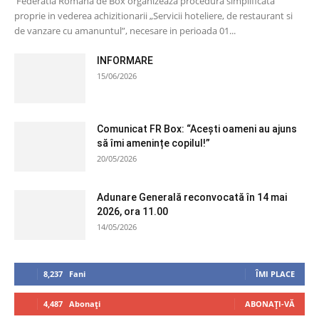
Federatia Romana de Box organizeaza procedura simplificata
proprie in vederea achizitionarii „Servicii hoteliere, de restaurant si
de vanzare cu amanuntul”, necesare in perioada 01...
INFORMARE
15/06/2026
Comunicat FR Box: “Acești oameni au ajuns
să îmi amenințe copilul!”
20/05/2026
Adunare Generală reconvocată în 14 mai
2026, ora 11.00
14/05/2026
8,237
Fani
ÎMI PLACE
4,487
Abonați
ABONAȚI-VĂ