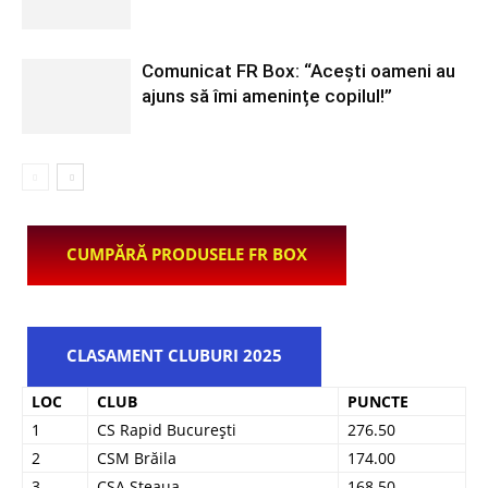
Comunicat FR Box: “Acești oameni au
ajuns să îmi amenințe copilul!”
CUMPĂRĂ PRODUSELE FR BOX
CLASAMENT CLUBURI 2025
LOC
CLUB
PUNCTE
1
CS Rapid București
276.50
2
CSM Brăila
174.00
3
CSA Steaua
168.50