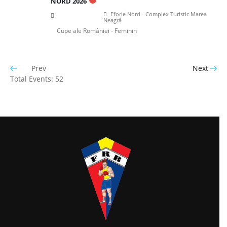
NORD 2026
Eforie Nord - Complex Turistic Marea
Neagră
Cupe ale României - Feminin
Prev
Next
Total Events: 52