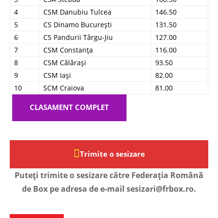
4
CSM Danubiu Tulcea
146.50
5
CS Dinamo București
131.50
6
CS Pandurii Târgu-Jiu
127.00
7
CSM Constanța
116.00
8
CSM Călărași
93.50
9
CSM Iași
82.00
10
SCM Craiova
81.00
CLASAMENT COMPLET
Trimite o sesizare
Puteți trimite o sesizare către Federația Română
de Box pe adresa de e-mail sesizari@frbox.ro.