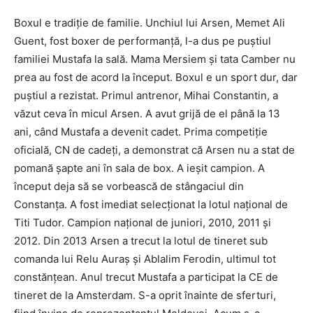
Boxul e tradiţie de familie. Unchiul lui Arsen, Memet Ali
Guent, fost boxer de performanţă, l-a dus pe puştiul
familiei Mustafa la sală. Mama Mersiem şi tata Camber nu
prea au fost de acord la început. Boxul e un sport dur, dar
puştiul a rezistat. Primul antrenor, Mihai Constantin, a
văzut ceva în micul Arsen. A avut grijă de el până la 13
ani, când Mustafa a devenit cadet. Prima competiţie
oficială, CN de cadeţi, a demonstrat că Arsen nu a stat de
pomană şapte ani în sala de box. A ieşit campion. A
început deja să se vorbească de stângaciul din
Constanţa. A fost imediat selecţionat la lotul naţional de
Titi Tudor. Campion naţional de juniori, 2010, 2011 şi
2012. Din 2013 Arsen a trecut la lotul de tineret sub
comanda lui Relu Auraş şi Ablalim Ferodin, ultimul tot
constănţean. Anul trecut Mustafa a participat la CE de
tineret de la Amsterdam. S-a oprit înainte de sferturi,