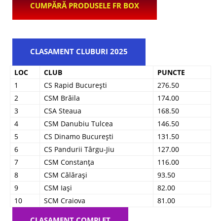
CUMPĂRĂ PRODUSELE FR BOX
CLASAMENT CLUBURI 2025
LOC
CLUB
PUNCTE
1
CS Rapid București
276.50
2
CSM Brăila
174.00
3
CSA Steaua
168.50
4
CSM Danubiu Tulcea
146.50
5
CS Dinamo București
131.50
6
CS Pandurii Târgu-Jiu
127.00
7
CSM Constanța
116.00
8
CSM Călărași
93.50
9
CSM Iași
82.00
10
SCM Craiova
81.00
CLASAMENT COMPLET