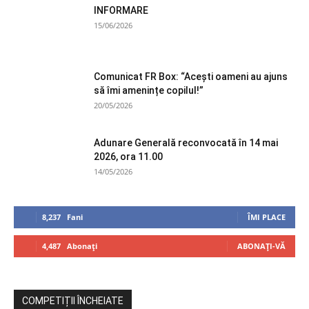
INFORMARE
15/06/2026
Comunicat FR Box: “Acești oameni au ajuns
să îmi amenințe copilul!”
20/05/2026
Adunare Generală reconvocată în 14 mai
2026, ora 11.00
14/05/2026
8,237
Fani
ÎMI PLACE
4,487
Abonați
ABONAȚI-VĂ
COMPETIȚII ÎNCHEIATE