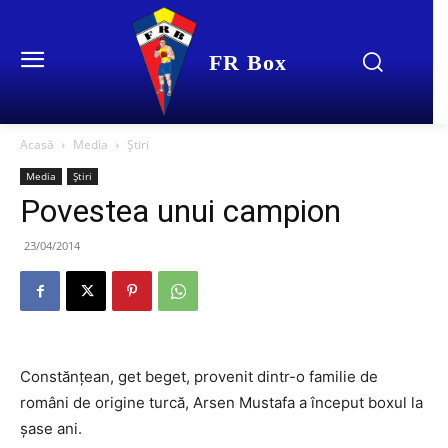
FR Box
Acasă
Media
Știri
Media
Știri
Povestea unui campion
23/04/2014
Constănţean, get beget, provenit dintr-o familie de
români de origine turcă, Arsen Mustafa a început boxul la
şase ani.