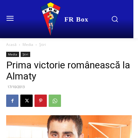
FR Box
Acasă
Media
Știri
Media
Știri
Prima victorie românească la
Almaty
17/10/2013