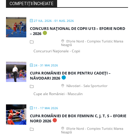
COMPETIȚII ÎNCHEIATE
27 IUL. 2026
- 01 AUG. 2026
CONCURS NAȚIONAL DE COPII U13 – EFORIE NORD
– 2026
Eforie Nord - Complex Turistic Marea
Neagră
Concursuri Naționale - Copii
24 - 31 MAI 2026
CUPA ROMÂNIEI DE BOX PENTRU CADEȚI –
NĂVODARI 2026
Năvodari - Sala Sporturilor
Cupe ale României - Masculin
11 - 17 MAI 2026
CUPA ROMÂNIEI DE BOX FEMININ C, J, T, S – EFORIE
NORD 2026
Eforie Nord - Complex Turistic Marea
Neagră