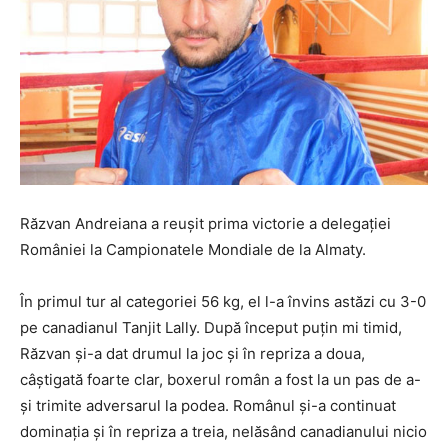
Răzvan Andreiana a reuşit prima victorie a delegaţiei
României la Campionatele Mondiale de la Almaty.
În primul tur al categoriei 56 kg, el l-a învins astăzi cu 3-0
pe canadianul Tanjit Lally. După început puţin mi timid,
Răzvan şi-a dat drumul la joc şi în repriza a doua,
câştigată foarte clar, boxerul român a fost la un pas de a-
şi trimite adversarul la podea. Românul şi-a continuat
dominaţia şi în repriza a treia, nelăsând canadianului nicio