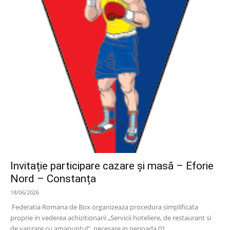
Invitație participare cazare și masă – Eforie
Nord – Constanța
18/06/2026
Federatia Romana de Box organizeaza procedura simplificata
proprie in vederea achizitionarii „Servicii hoteliere, de restaurant si
de vanzare cu amanuntul”, necesare in perioada 01...