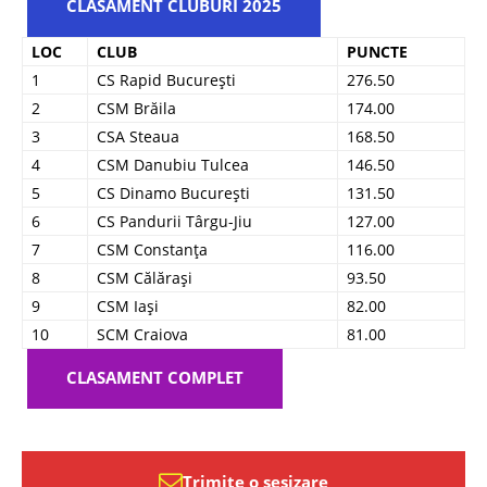
CLASAMENT CLUBURI 2025
LOC
CLUB
PUNCTE
1
CS Rapid București
276.50
2
CSM Brăila
174.00
3
CSA Steaua
168.50
4
CSM Danubiu Tulcea
146.50
5
CS Dinamo București
131.50
6
CS Pandurii Târgu-Jiu
127.00
7
CSM Constanța
116.00
8
CSM Călărași
93.50
9
CSM Iași
82.00
10
SCM Craiova
81.00
CLASAMENT COMPLET
Trimite o sesizare