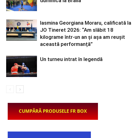
duminică la Brăila
Iasmina Georgiana Moraru, calificată la
JO Tineret 2026: “Am slăbit 18
kilograme într-un an și așa am reușit
această performanță”
Un turneu intrat în legendă
CUMPĂRĂ PRODUSELE FR BOX