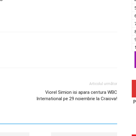
Articolul următor
Viorel Simion isi apara centura WBC
International pe 29 noiembrie la Craiova!
P