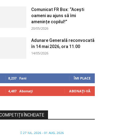
Comunicat FR Box: “Acești
oameni au ajuns să îmi
amenințe copilul!”
20/05/2026
Adunare Generală reconvocată
în 14 mai 2026, ora 11.00
14/05/2026
8,237
Fani
ÎMI PLACE
4,487
Abonați
ABONAȚI-VĂ
COMPETIȚII ÎNCHEIATE
27 IUL. 2026
- 01 AUG. 2026