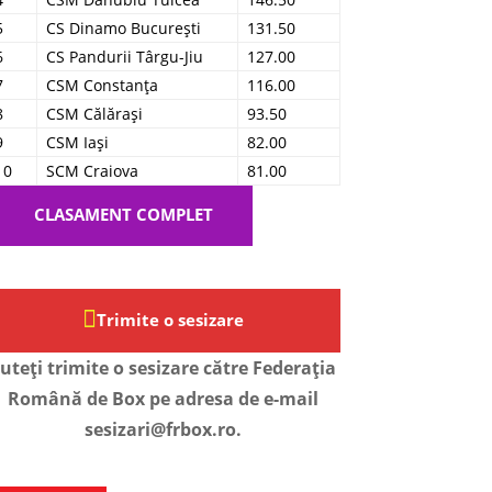
5
CS Dinamo București
131.50
6
CS Pandurii Târgu-Jiu
127.00
7
CSM Constanța
116.00
8
CSM Călărași
93.50
9
CSM Iași
82.00
10
SCM Craiova
81.00
CLASAMENT COMPLET
Trimite o sesizare
uteți trimite o sesizare către Federația
Română de Box pe adresa de e-mail
sesizari@frbox.ro.