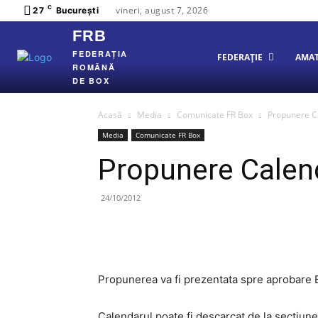
C
vineri, august 7, 2026
27
București
FRB
FEDERAȚIA
FEDERAȚIE
AMA
ROMÂNĂ
DE BOX
Acasă
Media
Comunicate FR Box
Propunere C
Media
Comunicate FR Box
Propunere Calen
24/10/2012
Propunerea va fi prezentata spre aprobare B
Calendarul poate fi descarcat de la sectiun