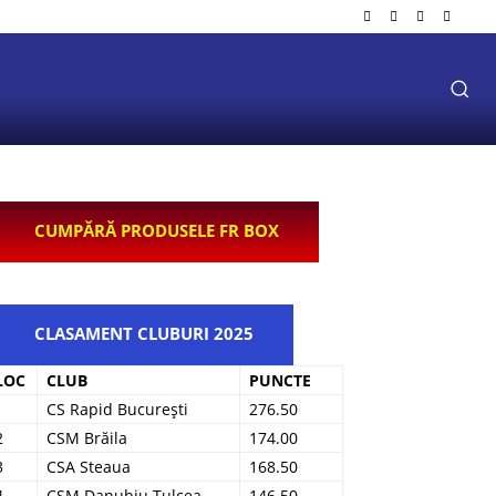
CUMPĂRĂ PRODUSELE FR BOX
CLASAMENT CLUBURI 2025
LOC
CLUB
PUNCTE
1
CS Rapid București
276.50
2
CSM Brăila
174.00
3
CSA Steaua
168.50
4
CSM Danubiu Tulcea
146.50