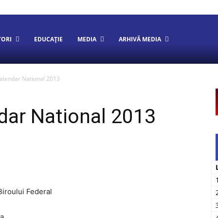
TORI
EDUCAȚIE
MEDIA
ARHIVĂ MEDIA
alendar National 2013
dar National 2013
iroului Federal
ea