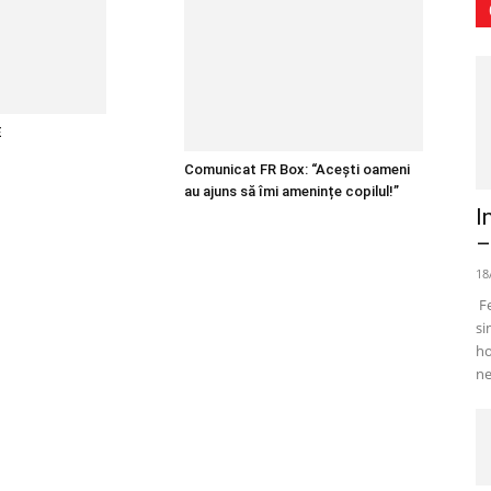
E
Comunicat FR Box: “Acești oameni
au ajuns să îmi amenințe copilul!”
I
–
18
Fe
si
ho
ne