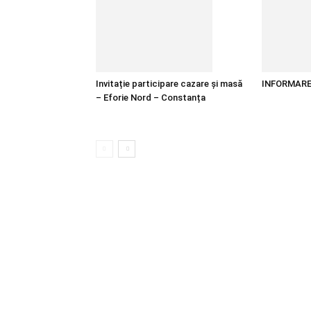
Invitație participare cazare și masă
INFORMAR
– Eforie Nord – Constanța