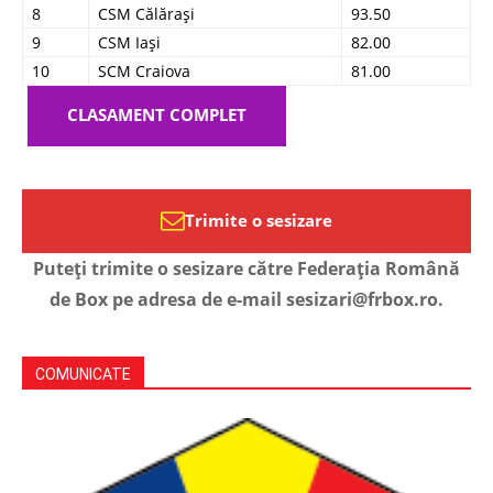
8
CSM Călărași
93.50
9
CSM Iași
82.00
10
SCM Craiova
81.00
CLASAMENT COMPLET
Trimite o sesizare
Puteți trimite o sesizare către Federația Română
de Box pe adresa de e-mail sesizari@frbox.ro.
COMUNICATE