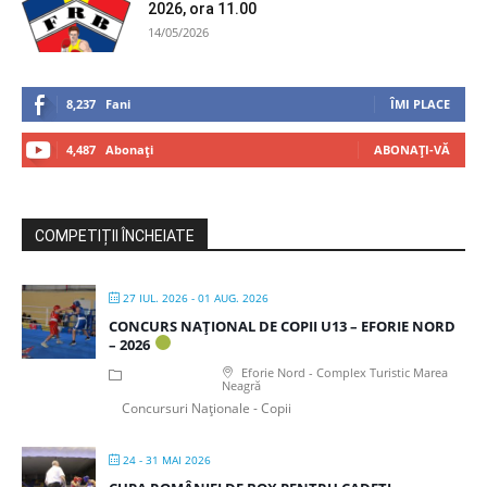
2026, ora 11.00
14/05/2026
8,237
Fani
ÎMI PLACE
4,487
Abonați
ABONAȚI-VĂ
COMPETIȚII ÎNCHEIATE
27 IUL. 2026
- 01 AUG. 2026
CONCURS NAȚIONAL DE COPII U13 – EFORIE NORD
– 2026
Eforie Nord - Complex Turistic Marea
Neagră
Concursuri Naționale - Copii
24 - 31 MAI 2026