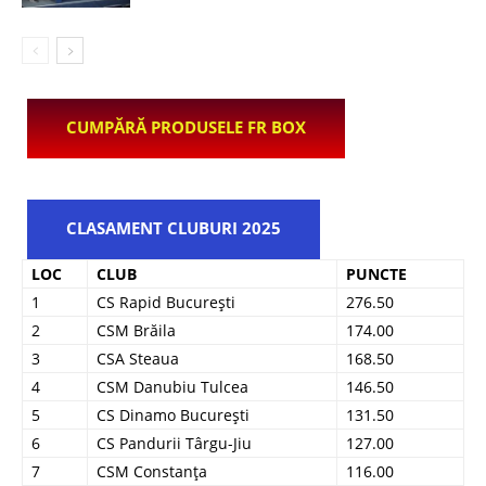
CUMPĂRĂ PRODUSELE FR BOX
CLASAMENT CLUBURI 2025
LOC
CLUB
PUNCTE
1
CS Rapid București
276.50
2
CSM Brăila
174.00
3
CSA Steaua
168.50
4
CSM Danubiu Tulcea
146.50
5
CS Dinamo București
131.50
6
CS Pandurii Târgu-Jiu
127.00
7
CSM Constanța
116.00