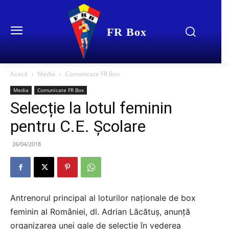
FR Box
Acasă
Media
Comunicate FR Box
Media
Comunicate FR Box
Selecție la lotul feminin
pentru C.E. Școlare
26/04/2018
Antrenorul principal al loturilor naționale de box
feminin al României, dl. Adrian Lăcătuș, anunță
organizarea unei gale de selecție în vederea