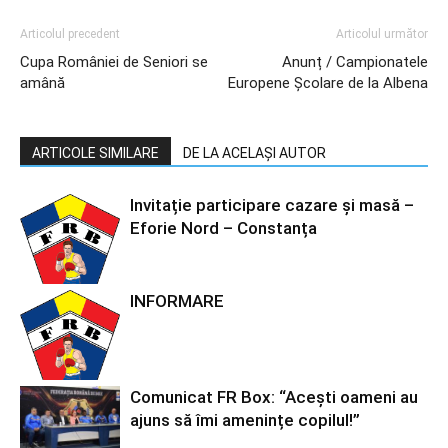
Articolul precedent
Articolul următor
Cupa României de Seniori se
Anunț / Campionatele
amână
Europene Școlare de la Albena
ARTICOLE SIMILARE
DE LA ACELAȘI AUTOR
Invitație participare cazare și masă –
Eforie Nord – Constanța
INFORMARE
Comunicat FR Box: “Acești oameni au
ajuns să îmi amenințe copilul!”