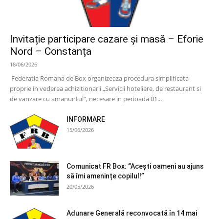
Invitație participare cazare și masă – Eforie
Nord – Constanța
18/06/2026
Federatia Romana de Box organizeaza procedura simplificata
proprie in vederea achizitionarii „Servicii hoteliere, de restaurant si
de vanzare cu amanuntul”, necesare in perioada 01...
INFORMARE
15/06/2026
Comunicat FR Box: “Acești oameni au ajuns
să îmi amenințe copilul!”
20/05/2026
Adunare Generală reconvocată în 14 mai