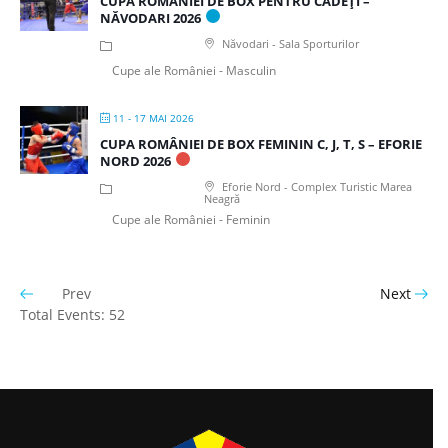
CUPA ROMÂNIEI DE BOX PENTRU CADEȚI –
NĂVODARI 2026
Năvodari - Sala Sporturilor
Cupe ale României - Masculin
11 - 17 MAI 2026
CUPA ROMÂNIEI DE BOX FEMININ C, J, T, S – EFORIE
NORD 2026
Eforie Nord - Complex Turistic Marea
Neagră
Cupe ale României - Feminin
Prev
Next
Total Events: 52