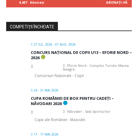
4,487
Abonați
ABONAȚI-VĂ
COMPETIȚII ÎNCHEIATE
27 IUL. 2026
- 01 AUG. 2026
CONCURS NAȚIONAL DE COPII U13 – EFORIE NORD –
2026
Eforie Nord - Complex Turistic Marea
Neagră
Concursuri Naționale - Copii
24 - 31 MAI 2026
CUPA ROMÂNIEI DE BOX PENTRU CADEȚI –
NĂVODARI 2026
Năvodari - Sala Sporturilor
Cupe ale României - Masculin
11 - 17 MAI 2026