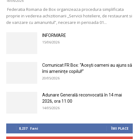
18/06/2026
Federatia Romana de Box organizeaza procedura simplificata
proprie in vederea achizitionarii „Servicii hoteliere, de restaurant si
de vanzare cu amanuntul”, necesare in perioada 01...
INFORMARE
15/06/2026
Comunicat FR Box: “Acești oameni au ajuns să
îmi amenințe copilul!”
20/05/2026
Adunare Generală reconvocată în 14 mai
2026, ora 11.00
14/05/2026
8,237
Fani
ÎMI PLACE