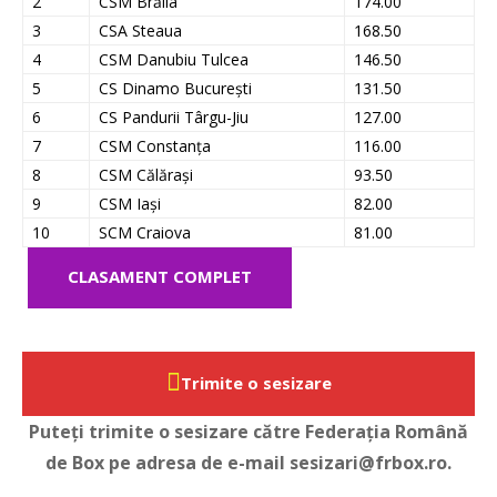
2
CSM Brăila
174.00
3
CSA Steaua
168.50
4
CSM Danubiu Tulcea
146.50
5
CS Dinamo București
131.50
6
CS Pandurii Târgu-Jiu
127.00
7
CSM Constanța
116.00
8
CSM Călărași
93.50
9
CSM Iași
82.00
10
SCM Craiova
81.00
CLASAMENT COMPLET
Trimite o sesizare
Puteți trimite o sesizare către Federația Română
de Box pe adresa de e-mail sesizari@frbox.ro.