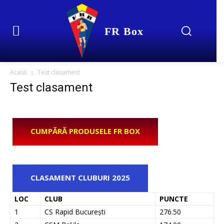
FR Box
Acasă
Test clasament
Test clasament
CUMPĂRĂ PRODUSELE FR BOX
CLASAMENT CLUBURI 2025
LOC
CLUB
PUNCTE
1
CS Rapid București
276.50