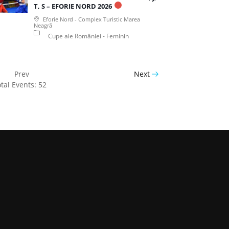
T, S – EFORIE NORD 2026
Eforie Nord - Complex Turistic Marea
Neagră
Cupe ale României - Feminin
Prev
Next
tal Events: 52