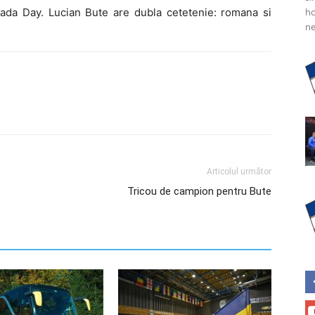
nada Day.
Lucian Bute are dubla cetetenie: romana si
ho
ne
Articolul următor
Tricou de campion pentru Bute