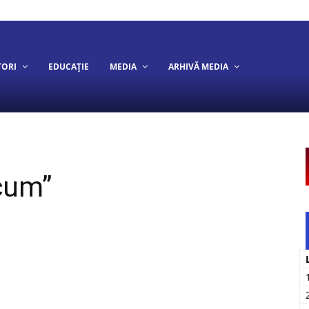
TORI
EDUCAȚIE
MEDIA
ARHIVĂ MEDIA
acum”