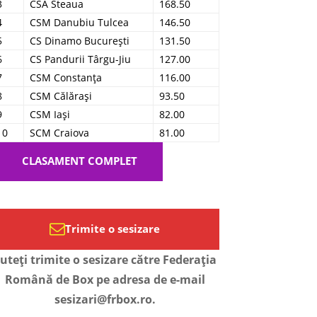
3
CSA Steaua
168.50
4
CSM Danubiu Tulcea
146.50
5
CS Dinamo București
131.50
6
CS Pandurii Târgu-Jiu
127.00
7
CSM Constanța
116.00
8
CSM Călărași
93.50
9
CSM Iași
82.00
10
SCM Craiova
81.00
CLASAMENT COMPLET
Trimite o sesizare
uteți trimite o sesizare către Federația
Română de Box pe adresa de e-mail
sesizari@frbox.ro.