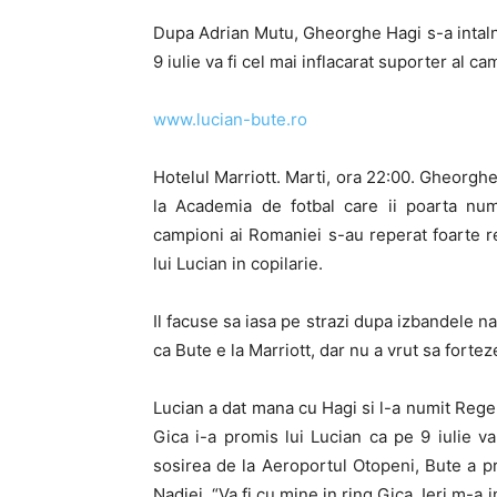
Dupa Adrian Mutu, Gheorghe Hagi s-a intalnit
9 iulie va fi cel mai inflacarat suporter al c
www.lucian-bute.ro
Hotelul Marriott. Marti, ora 22:00. Gheorghe H
la Academia de fotbal care ii poarta nu
campioni ai Romaniei s-au reperat foarte re
lui Lucian in copilarie.
Il facuse sa iasa pe strazi dupa izbandele na
ca Bute e la Marriott, dar nu a vrut sa fortez
Lucian a dat mana cu Hagi si l-a numit Rege 
Gica i-a promis lui Lucian ca pe 9 iulie va
sosirea de la Aeroportul Otopeni, Bute a pr
Nadiei. “Va fi cu mine in ring Gica. Ieri m-a