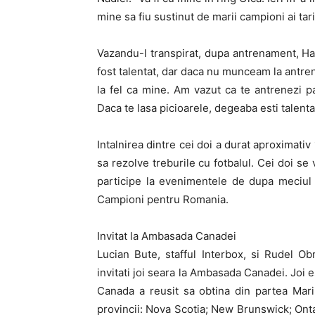
mine sa fiu sustinut de marii campioni ai ta
Vazandu-l transpirat, dupa antrenament, Hag
fost talentat, dar daca nu munceam la antre
la fel ca mine. Am vazut ca te antrenezi pa
Daca te lasa picioarele, degeaba esti talenta
Intalnirea dintre cei doi a durat aproximati
sa rezolve treburile cu fotbalul. Cei doi se
participe la evenimentele de dupa meciul 
Campioni pentru Romania.
Invitat la Ambasada Canadei
Lucian Bute, stafful Interbox, si Rudel O
invitati joi seara la Ambasada Canadei.
Joi 
Canada a reusit sa obtina din partea Marii
provincii: Nova Scotia; New Brunswick; Ont