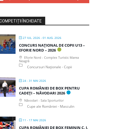
COMPETIȚII ÎNCHEIATE
27 IUL. 2026
- 01 AUG. 2026
CONCURS NAȚIONAL DE COPII U13 –
EFORIE NORD – 2026
Eforie Nord - Complex Turistic Marea
Neagră
Concursuri Naționale - Copii
24 - 31 MAI 2026
CUPA ROMÂNIEI DE BOX PENTRU
CADEȚI – NĂVODARI 2026
Năvodari - Sala Sporturilor
Cupe ale României - Masculin
11 - 17 MAI 2026
CUPA ROMÂNIEI DE BOX FEMININ C, J,