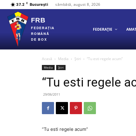
C
sâmbătă, august 8, 2026
37.2
București
FRB
FEDERAȚIA
FEDERAȚIE
AMA
ROMÂNĂ
DE BOX
Acasă
Media
Știri
“Tu esti regele acum”
Media
Știri
“Tu esti regele 
29/06/2011
“
Tu esti
regele acum”