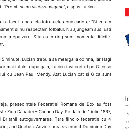
rii. “Promit sa nu va dezamagesc”, a spus Lucian.
i a facut o paralela intre cele doua cariere: “Si eu am
nament si nu respectam fotbalul. Nu ajungeam sus. Esti
na la epuizare. Stiu ca in ring sunt momente dificile.
t”.
v 15 minute. Lucian trebuia sa mearga la odihna, iar Hagi
 vor mai intalni dupa gala, Lucian invitandu-l pe Gica sa
lui cu Jean Paul Mendy. Atat Lucian cat si Gica sunt
I
breja, presedintele Federatiei Romane de Box au fost
–
este Ziua Canadei – Canada Day.
Pe data de 1 iulie 1867,
18
 Britanii autoguvernarea, Tara fiind o federatie cu 4
Fe
ario; and Quebec.
Anviersarea s-a numit Dominion Day
si