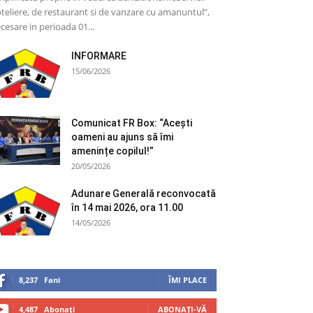
teliere, de restaurant si de vanzare cu amanuntul”,
cesare in perioada 01...
INFORMARE
15/06/2026
Comunicat FR Box: “Acești
oameni au ajuns să îmi
amenințe copilul!”
20/05/2026
Adunare Generală reconvocată
în 14 mai 2026, ora 11.00
14/05/2026
8,237
Fani
ÎMI PLACE
4,487
Abonați
ABONAȚI-VĂ