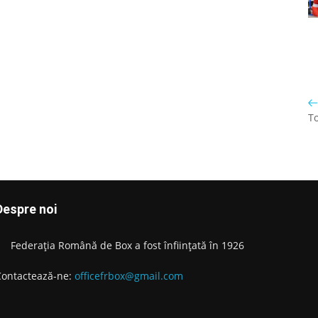
To
Despre noi
Federația Română de Box a fost înființată în 1926
Contactează-ne:
officefrbox@gmail.com