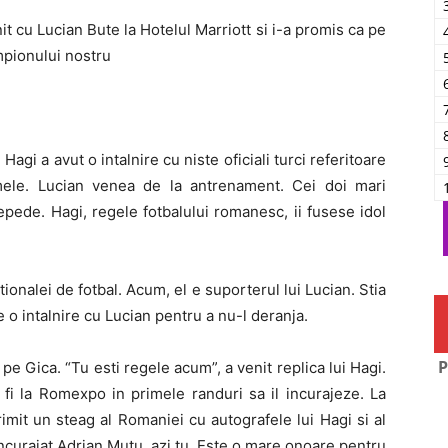
 cu Lucian Bute la Hotelul Marriott si i-a promis ca pe
ampionului nostru
agi a avut o intalnire cu niste oficiali turci referitoare
mele. Lucian venea de la antrenament. Cei doi mari
pede. Hagi, regele fotbalului romanesc, ii fusese idol
tionalei de fotbal. Acum, el e suporterul lui Lucian. Stia
e o intalnire cu Lucian pentru a nu-l deranja.
P
pe Gica. “Tu esti regele acum”, a venit replica lui Hagi.
 fi la Romexpo in primele randuri sa il incurajeze. La
imit un steag al Romaniei cu autografele lui Hagi si al
 incurajat Adrian Mutu, azi tu. Este o mare onoare pentru