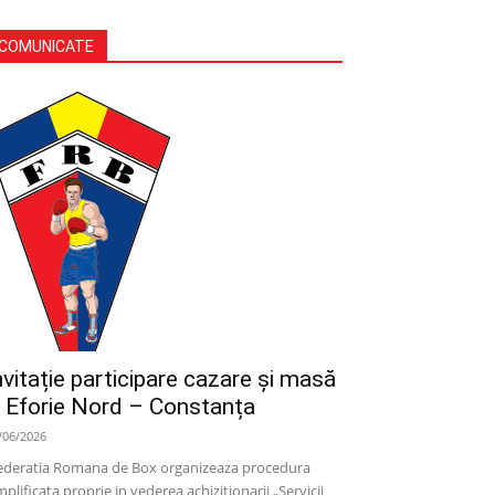
COMUNICATE
nvitație participare cazare și masă
 Eforie Nord – Constanța
/06/2026
deratia Romana de Box organizeaza procedura
mplificata proprie in vederea achizitionarii „Servicii