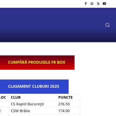
CUMPĂRĂ PRODUSELE FR BOX
CLASAMENT CLUBURI 2025
LOC
CLUB
PUNCTE
1
CS Rapid București
276.50
2
CSM Brăila
174.00