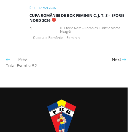
11 - 17 MAI 2026
CUPA ROMÂNIEI DE BOX FEMININ C, J, T, S – EFORIE
NORD 2026
Eforie Nord - Complex Turistic Marea
Neagră
Cupe ale României - Feminin
Prev
Next
Total Events: 52