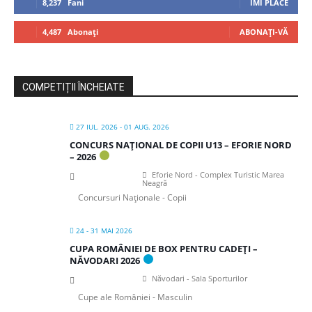
8,237
Fani
ÎMI PLACE
4,487
Abonați
ABONAȚI-VĂ
COMPETIȚII ÎNCHEIATE
27 IUL. 2026
- 01 AUG. 2026
CONCURS NAȚIONAL DE COPII U13 – EFORIE NORD
– 2026
Eforie Nord - Complex Turistic Marea
Neagră
Concursuri Naționale - Copii
24 - 31 MAI 2026
CUPA ROMÂNIEI DE BOX PENTRU CADEȚI –
NĂVODARI 2026
Năvodari - Sala Sporturilor
Cupe ale României - Masculin