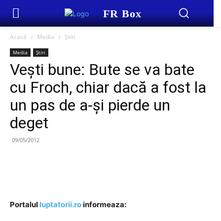
FR Box
Acasă
Media
Știri
Media
Știri
Vești bune: Bute se va bate
cu Froch, chiar dacă a fost la
un pas de a-și pierde un
deget
09/05/2012
Portalul
luptatorii.ro
informeaza: