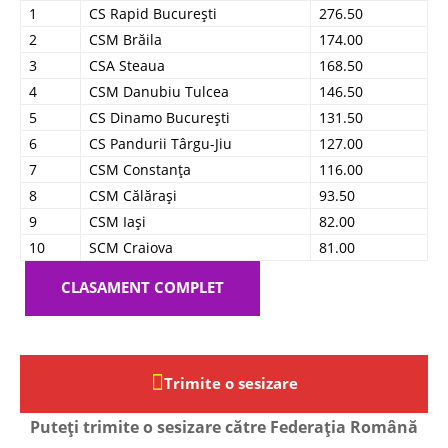
1
CS Rapid București
276.50
2
CSM Brăila
174.00
3
CSA Steaua
168.50
4
CSM Danubiu Tulcea
146.50
5
CS Dinamo București
131.50
6
CS Pandurii Târgu-Jiu
127.00
7
CSM Constanța
116.00
8
CSM Călărași
93.50
9
CSM Iași
82.00
10
SCM Craiova
81.00
CLASAMENT COMPLET
Trimite o sesizare
Puteți trimite o sesizare către Federația Română