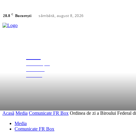
C
sâmbătă, august 8, 2026
28.8
București
FRB
FEDERAȚIA
FEDERAȚIE
ROMÂNĂ
DE BOX
Acasă
Media
Comunicate FR Box
Ordinea de zi a Biroului Federal d
Media
Comunicate FR Box