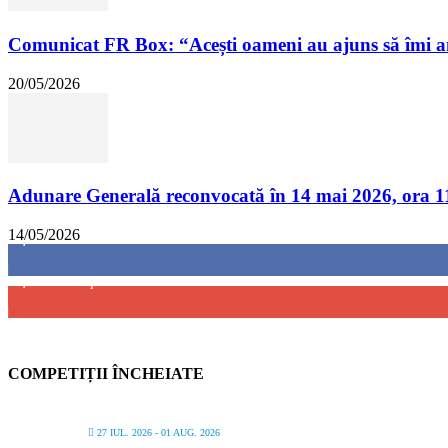
Comunicat FR Box: “Acești oameni au ajuns să îmi a
20/05/2026
Adunare Generală reconvocată în 14 mai 2026, ora 1
14/05/2026
8,237
Fani
4,487
Abonați
COMPETIȚII ÎNCHEIATE
27 IUL. 2026
- 01 AUG. 2026