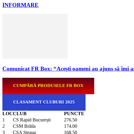
INFORMARE
Comunicat FR Box: “Acești oameni au ajuns să îmi a
CUMPĂRĂ PRODUSELE FR BOX
CLASAMENT CLUBURI 2025
LOC
CLUB
PUNCTE
1
CS Rapid București
276.50
2
CSM Brăila
174.00
3
CSA Steaua
168.50