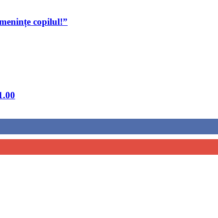
menințe copilul!”
1.00