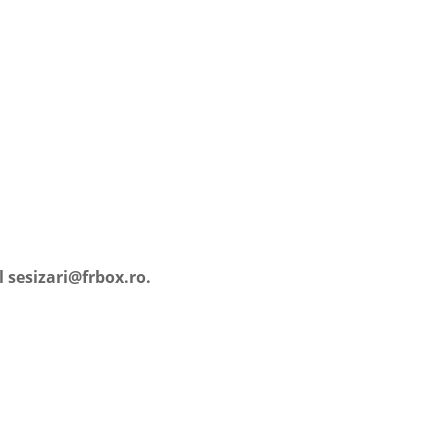
 sesizari@frbox.ro.