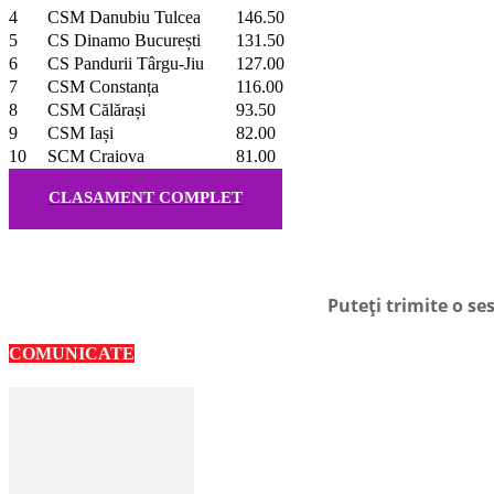
4
CSM Danubiu Tulcea
146.50
5
CS Dinamo București
131.50
6
CS Pandurii Târgu-Jiu
127.00
7
CSM Constanța
116.00
8
CSM Călărași
93.50
9
CSM Iași
82.00
10
SCM Craiova
81.00
CLASAMENT COMPLET
Puteți trimite o s
COMUNICATE