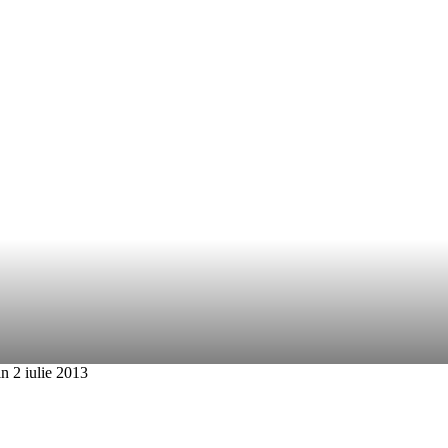
AMATORI
EDUCAȚIE
MEDIA
ARHIVĂ MEDIA
in 2 iulie 2013