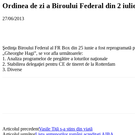
Ordinea de zi a Biroului Federal din 2 iuli
27/06/2013
Şedinţa Biroului Federal al FR Box din 25 iunie a fost reprogramată pen
„Gheorghe Hagi”, se vor afla următoarele:
1. Analiza programelor de pregătire a loturilor naţionale
2. Stabilirea delegaţiei pentru CE de tineret de la Rotterdam
3. Diverse
Articolul precedent
Vasile Tiţă s-a stins din viaţă
Articolul următor
Lista antrenorilor români acreditaţi AIBA