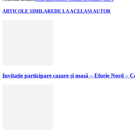
ARTICOLE SIMILARE
DE LA ACELAȘI AUTOR
Invitație participare cazare și masă – Eforie Nord – 